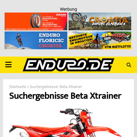
Werbung
PRIMARY
MENU
Startseite
»
Suchergebnisse: Beta Xtrainer
Suchergebnisse
Beta Xtrainer