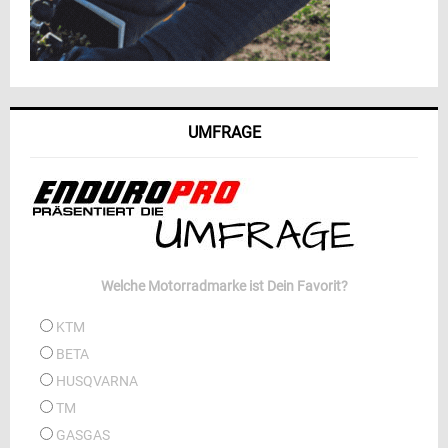
UMFRAGE
Welche Motorradmarke ist Dein Favorit?
KTM
BETA
HUSQVARNA
TM
GASGAS