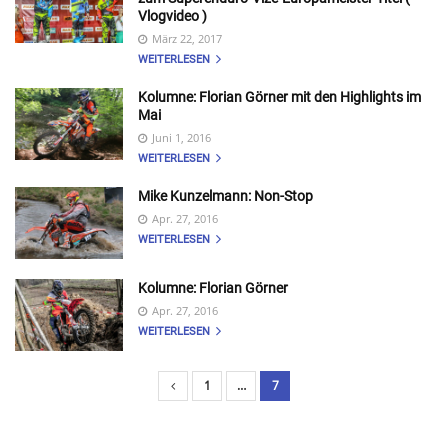
Vlogvideo )
März 22, 2017
WEITERLESEN
Kolumne: Florian Görner mit den Highlights im
Mai
Juni 1, 2016
WEITERLESEN
Mike Kunzelmann: Non-Stop
Apr. 27, 2016
WEITERLESEN
Kolumne: Florian Görner
Apr. 27, 2016
WEITERLESEN
1
…
7
B
e