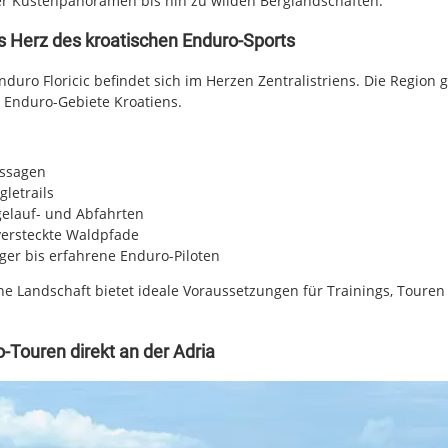
er Küstenpanoramen bis hin zu wilden Berglandschaften.
as Herz des kroatischen Enduro-Sports
duro Floricic befindet sich im Herzen Zentralistriens. Die Region gi
n Enduro-Gebiete Kroatiens.
ssagen
letrails
elauf- und Abfahrten
ersteckte Waldpfade
iger bis erfahrene Enduro-Piloten
e Landschaft bietet ideale Voraussetzungen für Trainings, Toure
o-Touren direkt an der Adria