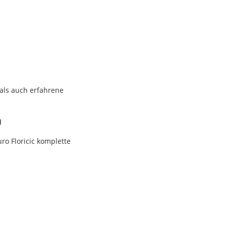
als auch erfahrene
n
ro Floricic komplette
.