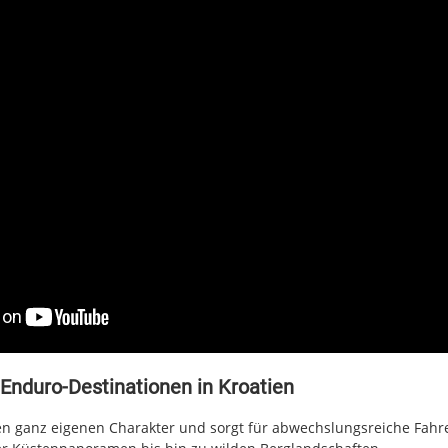
e Enduro-Destinationen in Kroatien
ren ganz eigenen Charakter und sorgt für abwechslungsreiche Fahr