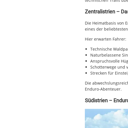
technischen Trails üb
Zentralistrien – D
Die Heimatbasis von En
eines der beliebteste
Hier erwarten Fahrer:
Technische Waldpa
Naturbelassene Sing
Anspruchsvolle Hüg
Schotterwege und v
Strecken für Einste
Die abwechslungsreich
Enduro-Abenteuer.
Südistrien – Endur