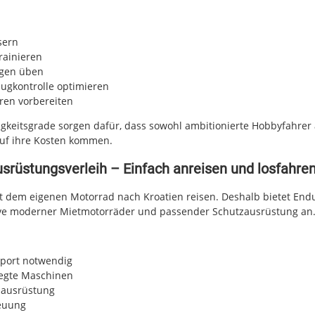
sern
rainieren
gen üben
ugkontrolle optimieren
uren vorbereiten
gkeitsgrade sorgen dafür, dass sowohl ambitionierte Hobbyfahrer 
auf ihre Kosten kommen.
srüstungsverleih – Einfach anreisen und losfahre
t dem eigenen Motorrad nach Kroatien reisen. Deshalb bietet Endu
ive moderner Mietmotorräder und passender Schutzausrüstung an
sport notwendig
egte Maschinen
zausrüstung
reuung