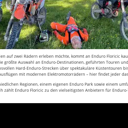
en auf zwei Rädern erleben möchte, kommt an Enduro Floricic kau
ie größte Auswahl an Enduro-Destinationen, geführten Touren und
svollen Hard-Enduro-Strecken über spektakuläre Küstentouren bis
Ausflügen mit modernen Elektromotorrädern – hier findet jeder d
schiedlichen Regionen, einem eigenen Enduro Park sowie einem um
 zählt Enduro Floricic zu den vielseitigsten Anbietern für Enduro