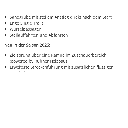
Sandgrube mit steilem Anstieg direkt nach dem Start
Enge Single Trails
Wurzelpassagen
Steilauffahrten und Abfahrten
Neu in der Saison 2026:
Zielsprung über eine Rampe im Zuschauerbereich
(powered by Rubner Holzbau)
Erweiterte Streckenführung mit zusätzlichen flüssigen
Abschnitten
Die Kombination aus Technik und Tempo stellt hohe
Anforderungen an Kondition, Fahrtechnik und Konstanz.
Österreichische Meisterschaft und Wertung
Im Rahmen der Veranstaltung werden
zwei Läufe zur
Österreichischen Meisterschaft (ÖM)
ausgetragen.