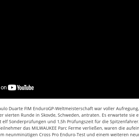
aulo Duarte FIM EnduroGP-Weltmeisterschaft war voller Aufregung,
r vierten Runde in Skovde, Schweden, antraten. Es erwartete sie e
 elf Sonderprüfungen und 1,5h Prüfungszeit für die Spitzenfahre
 Teilnehmer das MILWAUKEE Parc Ferme verließen, waren die aufe
nem neunminütigen Cross Pro Enduro-Test und einem weiteren ne