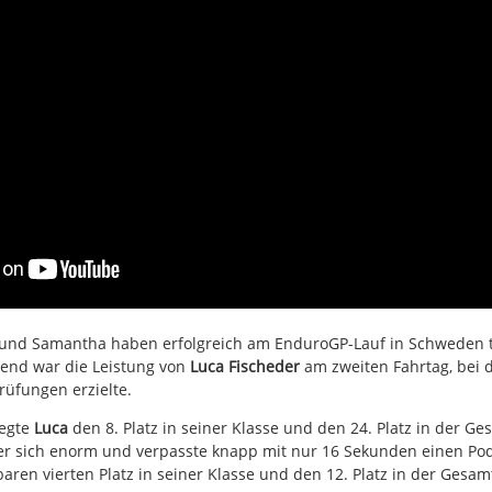
 und Samantha haben erfolgreich am EnduroGP-Lauf in Schweden
end war die Leistung von
Luca Fischeder
am zweiten Fahrtag, bei
rüfungen erzielte.
legte
Luca
den 8. Platz in seiner Klasse und den 24. Platz in der 
 er sich enorm und verpasste knapp mit nur 16 Sekunden einen Pod
aren vierten Platz in seiner Klasse und den 12. Platz in der Gesa