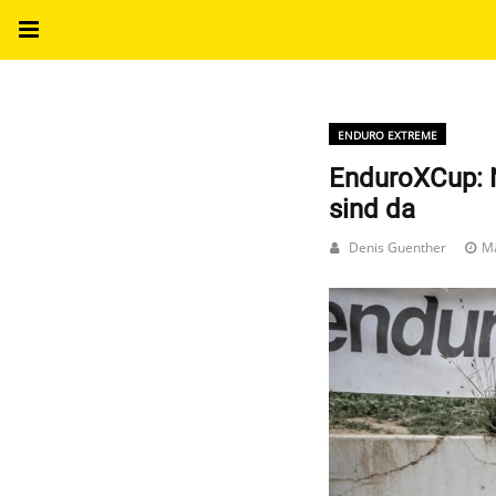
ENDURO EXTREME
EnduroXCup: N
sind da
Denis Guenther
Mä