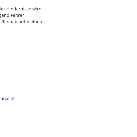
der Hindernisse wird
ügend Fahrer
r Rennablauf bleiben
Kanal ✅