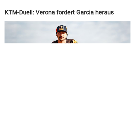
KTM-Duell: Verona fordert Garcia heraus
Besonders spannend wird das teaminterne Duell bei KTM:
Andrea Verona
wechselt von GASGAS zu KTM
Vize-Weltmeister 2025