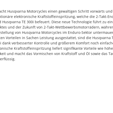
cht Husqvarna Motorcycles einen gewaltigen Schritt vorwärts und
utionäre elektronische Kraftstoffeinspritzung, welche die 2-Takt-E
 Husqvarna TE 300i befeuert. Diese neue Technologie führt zu ein
rktes und der Zukunft von 2-Takt-Wettbewerbsmotorrädern, währen
ierstellung von Husqvarna Motorcycles im Enduro-Sektor untermauer
en Vorteilen in Sachen Leistung ausgestattet, sind die Husqvarna 
 dank verbesserter Kontrolle und größerem Komfort noch einfach
nische Kraftstoffeinspritzung liefert signifikante Vorteile wie höh
eit und macht das Vormischen von Kraftstoff und Öl sowie das T
rflüssig.