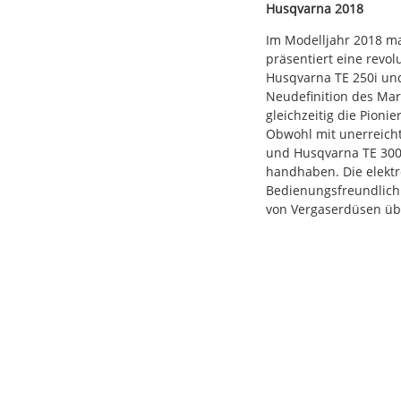
Husqvarna 2018
Im Modelljahr 2018 ma
präsentiert eine revol
Husqvarna TE 250i und
Neudefinition des Ma
gleichzeitig die Pion
Obwohl mit unerreicht
und Husqvarna TE 300i
handhaben. Die elektro
Bedienungsfreundlichk
von Vergaserdüsen übe