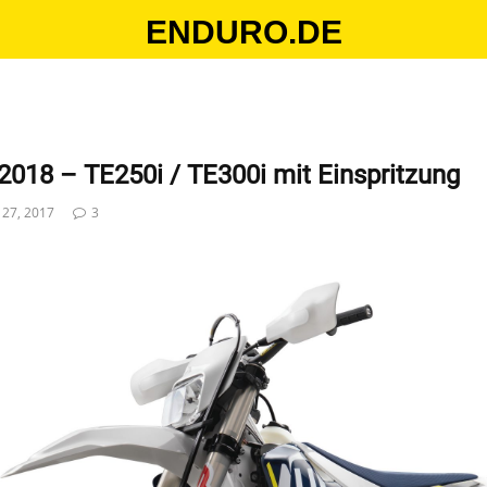
ENDURO.DE
18 – TE250i / TE300i mit Einspritzung
i 27, 2017
3