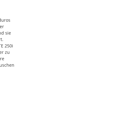
nduros
er
d sie
t.
TE 250i
er zu
ere
auschen