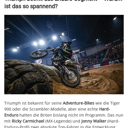
ist das so spannend?
Triumph ist bekannt für seine
Adventure-Bikes
wie die Tiger
900 oder die Scrambler-Modelle, aber eine echte
Hard-
Enduro
hatten die Briten bislang nicht im Programm. Das nun
mit
Ricky Carmichael
(MX-Legende) und
Jonny Walker
(Hard-
Enduro-Profi) zwei absolute Top-Fahrer in die Entwicklung