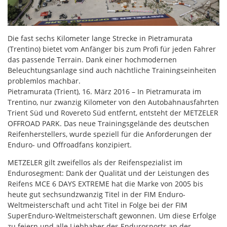
Die fast sechs Kilometer lange Strecke in Pietramurata
(Trentino) bietet vom Anfänger bis zum Profi für jeden Fahrer
das passende Terrain. Dank einer hochmodernen
Beleuchtungsanlage sind auch nächtliche Trainingseinheiten
problemlos machbar.
Pietramurata (Trient), 16. März 2016 – In Pietramurata im
Trentino, nur zwanzig Kilometer von den Autobahnausfahrten
Trient Süd und Rovereto Süd entfernt, entsteht der METZELER
OFFROAD PARK. Das neue Trainingsgelände des deutschen
Reifenherstellers, wurde speziell für die Anforderungen der
Enduro- und Offroadfans konzipiert.
METZELER gilt zweifellos als der Reifenspezialist im
Endurosegment: Dank der Qualität und der Leistungen des
Reifens MCE 6 DAYS EXTREME hat die Marke von 2005 bis
heute gut sechsundzwanzig Titel in der FIM Enduro-
Weltmeisterschaft und acht Titel in Folge bei der FIM
SuperEnduro-Weltmeisterschaft gewonnen. Um diese Erfolge
zu feiern und alle Liebhaber des Endurosports an der