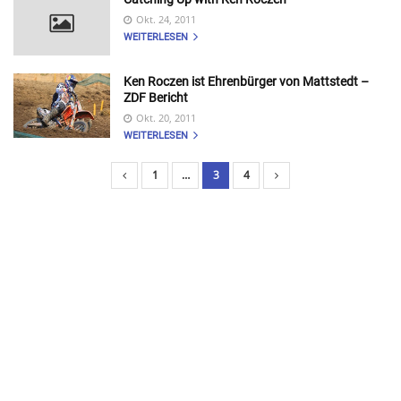
Okt. 24, 2011
WEITERLESEN
Ken Roczen ist Ehrenbürger von Mattstedt –
ZDF Bericht
Okt. 20, 2011
WEITERLESEN
1
…
3
4
B
e
i
t
r
a
g
s
n
a