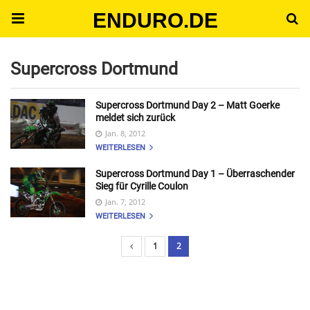
ENDURO.DE
Supercross Dortmund
Supercross Dortmund Day 2 – Matt Goerke
meldet sich zurück
Jan. 8, 2012
WEITERLESEN
Supercross Dortmund Day 1 – Überraschender
Sieg für Cyrille Coulon
Jan. 7, 2012
WEITERLESEN
1
2
B
e
i