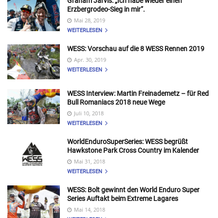
Graham Jarvis: „Ich habe wieder einen
Erzbergrodeo-Sieg in mir“.
Mai 28, 2019
WEITERLESEN
WESS: Vorschau auf die 8 WESS Rennen 2019
Apr. 30, 2019
WEITERLESEN
WESS Interview: Martin Freinademetz – für Red
Bull Romaniacs 2018 neue Wege
Juli 10, 2018
WEITERLESEN
WorldEnduroSuperSeries: WESS begrüßt
Hawkstone Park Cross Country im Kalender
Mai 31, 2018
WEITERLESEN
WESS: Bolt gewinnt den World Enduro Super
Series Auftakt beim Extreme Lagares
Mai 14, 2018