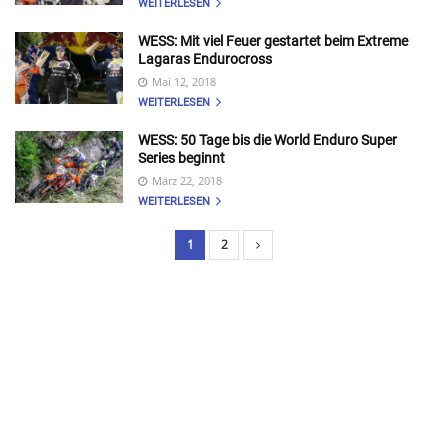
WEITERLESEN
WESS: Mit viel Feuer gestartet beim Extreme
Lagaras Endurocross
Mai 12, 2018
WEITERLESEN
WESS: 50 Tage bis die World Enduro Super
Series beginnt
März 22, 2018
WEITERLESEN
1
2
B
e
i
t
r
a
g
s