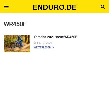
ENDURO.DE
WR450F
Yamaha 2021: neue WR450F
Sep. 7, 2020
WEITERLESEN