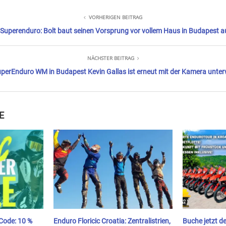
VORHERIGEN BEITRAG
Superenduro: Bolt baut seinen Vorsprung vor vollem Haus in Budapest a
NÄCHSTER BEITRAG
perEnduro WM in Budapest Kevin Gallas ist erneut mit der Kamera unte
E
Code: 10 %
Enduro Floricic Croatia: Zentralistrien,
Buche jetzt d