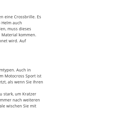
n eine Crossbrille. Es
ro Helm auch
iden, muss dieses
he Material kommen.
hnet wird. Auf
mtypen. Auch in
m Motocross Sport ist
zt, als wenn Sie Ihren
u stark, um Kratzer
e immer nach weiteren
le wischen Sie mit