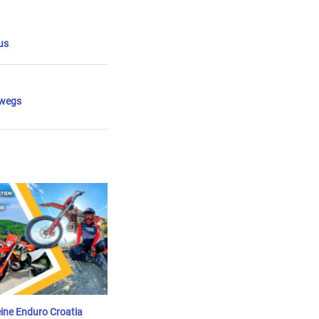
us
rwegs
eine Enduro Croatia