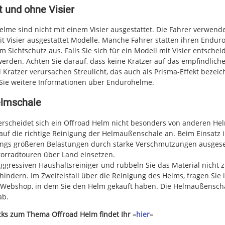
 und ohne Visier
lme sind nicht mit einem Visier ausgestattet. Die Fahrer verwende
mit Visier ausgestattet Modelle. Manche Fahrer statten ihren Endu
m Sichtschutz aus. Falls Sie sich für ein Modell mit Visier entsche
werden. Achten Sie darauf, dass keine Kratzer auf das empfindlic
ratzer verursachen Streulicht, das auch als Prisma-Effekt bezeic
Sie weitere Informationen über Endurohelme.
elmschale
rscheidet sich ein Offroad Helm nicht besonders von anderen Hel
auf die richtige Reinigung der Helmaußenschale an. Beim Einsatz i
ings größeren Belastungen durch starke Verschmutzungen ausgeset
torradtouren über Land einsetzen.
ggressiven Haushaltsreiniger und rubbeln Sie das Material nicht z
hindern. Im Zweifelsfall über die Reinigung des Helms, fragen Si
 Webshop, in dem Sie den Helm gekauft haben. Die Helmaußenscha
ab.
cks zum Thema Offroad Helm findet Ihr –
hier
–