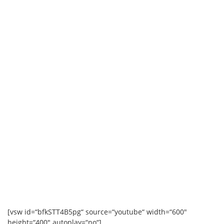
[vsw id=“bfkSTT4B5pg“ source=“youtube“ width=“600″
height=“400″ autoplay=“no“]