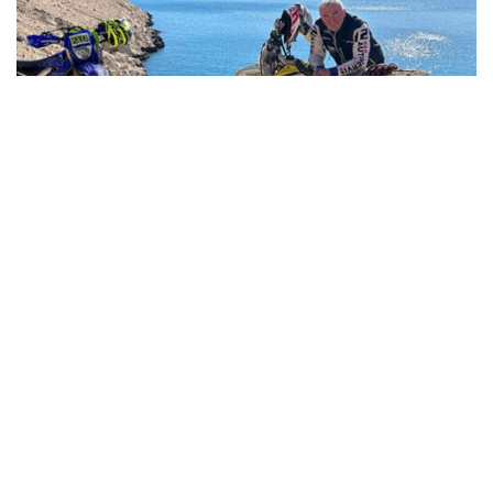
Geführte Enduro-Touren in Istrien und Velebit mit Enduro Floricic