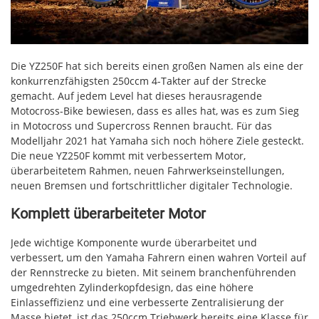
Die YZ250F hat sich bereits einen großen Namen als eine der
konkurrenzfähigsten 250ccm 4-Takter auf der Strecke
gemacht. Auf jedem Level hat dieses herausragende
Motocross-Bike bewiesen, dass es alles hat, was es zum Sieg
in Motocross und Supercross Rennen braucht. Für das
Modelljahr 2021 hat Yamaha sich noch höhere Ziele gesteckt.
Die neue YZ250F kommt mit verbessertem Motor,
überarbeitetem Rahmen, neuen Fahrwerkseinstellungen,
neuen Bremsen und fortschrittlicher digitaler Technologie.
Komplett überarbeiteter Motor
Jede wichtige Komponente wurde überarbeitet und
verbessert, um den Yamaha Fahrern einen wahren Vorteil auf
der Rennstrecke zu bieten. Mit seinem branchenführenden
umgedrehten Zylinderkopfdesign, das eine höhere
Einlasseffizienz und eine verbesserte Zentralisierung der
Masse bietet, ist das 250ccm Triebwerk bereits eine Klasse für