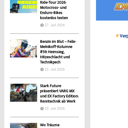
Ride-Tour 2026:
Motocross- und
Enduro-Bikes
kostenlos testen
27. Juli 2026
Ver
Benzin im Blut – Felix-
Melnikoff-Kolumne
#59: Heimsieg,
Hitzeschlacht und
Technikpech
23. Juli 2026
Stark Future
präsentiert VARG MX
und EX Factory Edition:
Renntechnik ab Werk
23. Juli 2026
Wo Träume