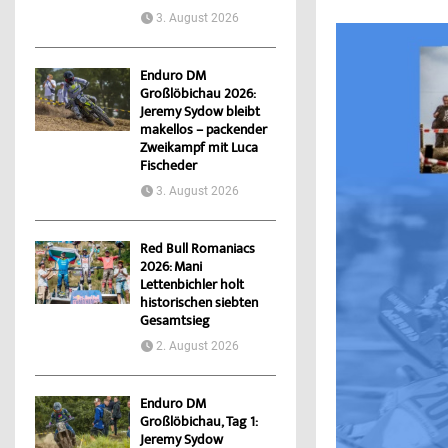
3. August 2026
Enduro DM
Großlöbichau 2026:
Jeremy Sydow bleibt
makellos – packender
Zweikampf mit Luca
Fischeder
3. August 2026
Red Bull Romaniacs
2026: Mani
Lettenbichler holt
historischen siebten
Gesamtsieg
2. August 2026
Enduro DM
Großlöbichau, Tag 1:
Jeremy Sydow