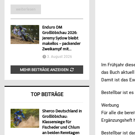
weiterlesen
Enduro DM
Großlöbichau 2026:
Jeremy Sydow bleibt
makellos – packender
Zweikampf mit...
3. August 2026
Im Frühjahr dies
MEHR BEITRÄGE ANZEIGEN
das Buch aktuell
Damit ist das Ex
Bestellbar ist e
TOP BEITRÄGE
Werbung
Sherco Deutschland in
Für alle die ber
Großlöbichau:
Ergänzungsheft h
Klassensiege für
Fischeder und Chlum
an beiden Renntagen
Bestellbar ist d