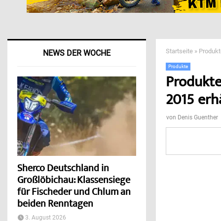
Startseite
»
Produkt
NEWS DER WOCHE
Produkte
Produkte
2015 erhä
von
Denis Guenther
Sherco Deutschland in
Großlöbichau: Klassensiege
für Fischeder und Chlum an
beiden Renntagen
3. August 2026