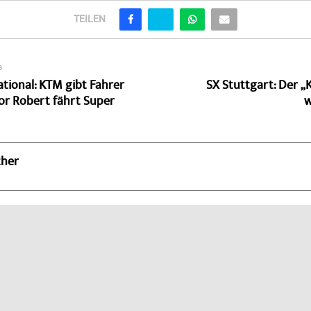
TEILEN
G
tional: KTM gibt Fahrer
SX Stuttgart: Der „K
or Robert fährt Super
w
ther