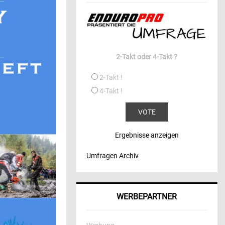
2-Takt oder 4-Takt ?
2-Takt !
4-Takt !
Ergebnisse anzeigen
Umfragen Archiv
WERBEPARTNER