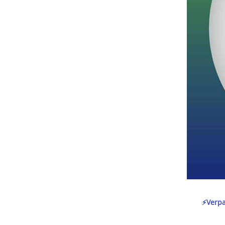
⚡️Verp