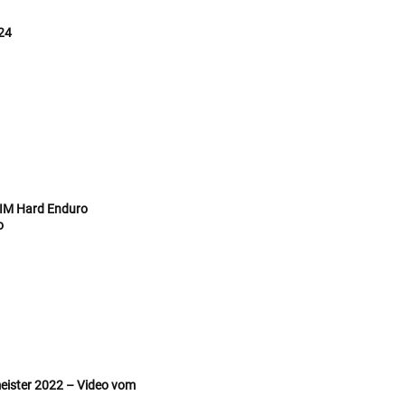
24
 FIM Hard Enduro
o
meister 2022 – Video vom