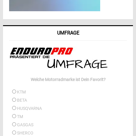
UMFRAGE
Welche Motorradmarke ist Dein Favorit?
KTM
BETA
HUSQVARNA
TM
GASGAS
SHERCO