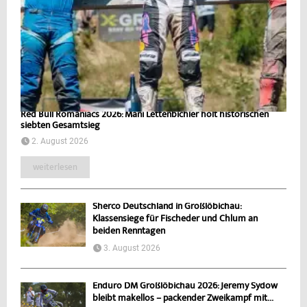
Red Bull Romaniacs 2026: Mani Lettenbichler holt historischen
siebten Gesamtsieg
2. August 2026
weiterlesen
Sherco Deutschland in Großlöbichau:
Klassensiege für Fischeder und Chlum an
beiden Renntagen
3. August 2026
Enduro DM Großlöbichau 2026: Jeremy Sydow
bleibt makellos – packender Zweikampf mit...