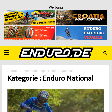
Werbung
PRIMARY
MENU
Startseite
»
Veranstaltungen
»
Enduro National
Kategorie : Enduro National