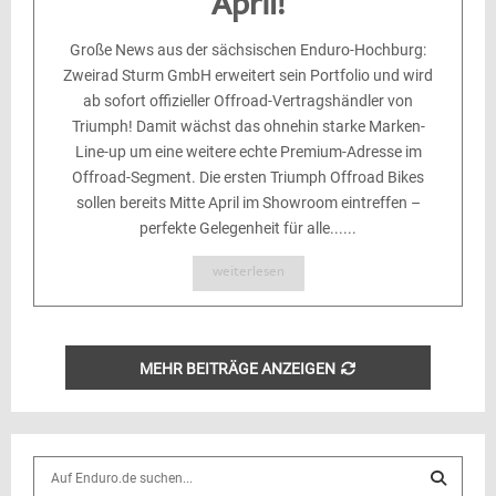
April!
Große News aus der sächsischen Enduro-Hochburg:
Zweirad Sturm GmbH erweitert sein Portfolio und wird
ab sofort offizieller Offroad-Vertragshändler von
Triumph! Damit wächst das ohnehin starke Marken-
Line-up um eine weitere echte Premium-Adresse im
Offroad-Segment. Die ersten Triumph Offroad Bikes
sollen bereits Mitte April im Showroom eintreffen –
perfekte Gelegenheit für alle......
weiterlesen
MEHR BEITRÄGE ANZEIGEN
S
e