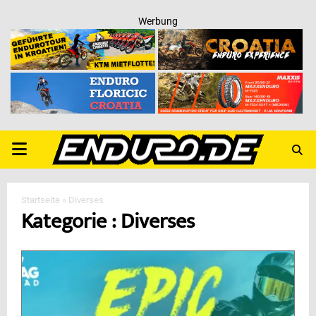
Werbung
PRIMARY
MENU
Startseite
»
Diverses
Kategorie : Diverses