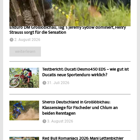
Enduro DM Großlöbichau, Tag 1: Jeremy Sydow dominiert, Henry
Strauss sorgt für die Sensation
2. August 2026
weiterlesen
Testbericht: Ducati Desmo450 EDS – wie gut ist
Ducatis neue Sportenduro wirklich?
31. Juli 2026
Sherco Deutschland in Großlöbichau:
Klassensiege für Fischeder und Chlum an
beiden Renntagen
3. August 2026
Red Bull Romaniacs 2026: Mani Lettenbichler