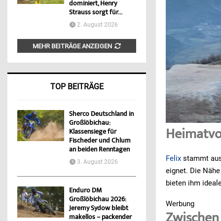
dominiert, Henry
Strauss sorgt für...
2. August 2026
MEHR BEITRÄGE ANZEIGEN
TOP BEITRÄGE
Sherco Deutschland in
Großlöbichau:
Heimatvo
Klassensiege für
Fischeder und Chlum
an beiden Renntagen
Felix
stammt aus 
3. August 2026
eignet. Die Näh
bieten ihm ideal
Enduro DM
Großlöbichau 2026:
Werbung
Jeremy Sydow bleibt
Zwischen
makellos – packender