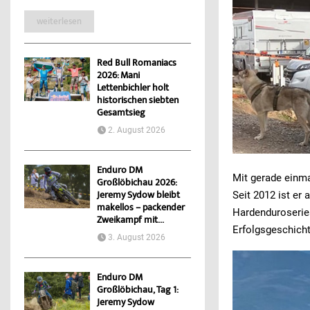
weiterlesen
Red Bull Romaniacs
2026: Mani
Lettenbichler holt
historischen siebten
Gesamtsieg
2. August 2026
Enduro DM
Mit gerade einm
Großlöbichau 2026:
Seit 2012 ist er
Jeremy Sydow bleibt
makellos – packender
Hardenduroserie
Zweikampf mit...
Erfolgsgeschich
3. August 2026
Enduro DM
Großlöbichau, Tag 1:
Jeremy Sydow