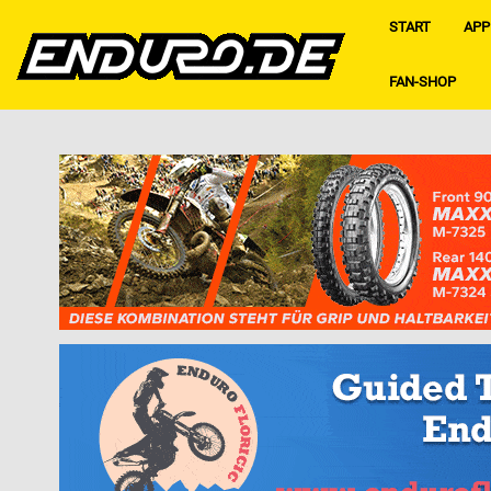
START
APP
FAN-SHOP