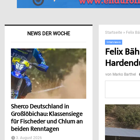
Startseite
»
Felix B
NEWS DER WOCHE
Interviews
Felix Bä
Hardend
von
Marko Barthel
Sherco Deutschland in
Großlöbichau: Klassensiege
für Fischeder und Chlum an
beiden Renntagen
3. August 2026