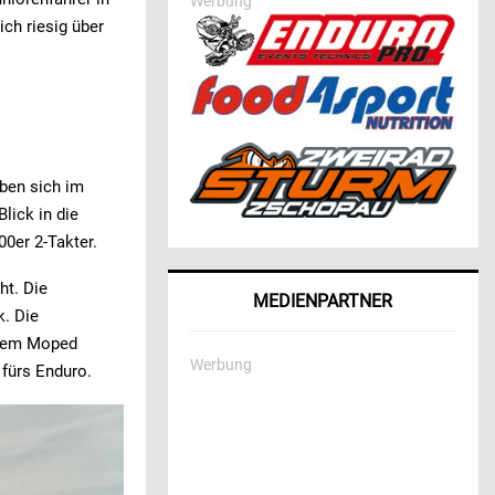
Werbung
ch riesig über
ben sich im
lick in die
00er 2-Takter.
ht. Die
MEDIENPARTNER
k. Die
 dem Moped
Werbung
 fürs Enduro.