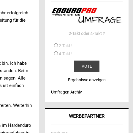
ahr erfolgreich
itung für die
2-Takt oder 4-Takt ?
2-Takt !
4-Takt !
 bin. Ich habe
erstanden. Beim
in sagen. Alle
Ergebnisse anzeigen
s ist einfach
Umfragen Archiv
eiten. Weiterhin
WERBEPARTNER
en im Hardenduro
niorenfahrer in