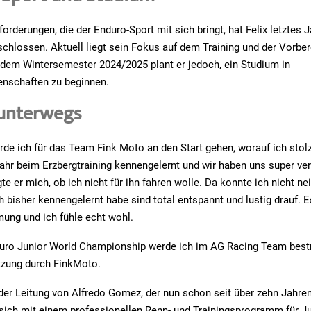
orderungen, die der Enduro-Sport mit sich bringt, hat Felix letztes J
schlossen. Aktuell liegt sein Fokus auf dem Training und der Vorbere
dem Wintersemester 2024/2025 plant er jedoch, ein Studium in
enschaften zu beginnen.
unterwegs
de ich für das Team Fink Moto an den Start gehen, worauf ich stolz
 Jahr beim Erzbergtraining kennengelernt und wir haben uns super v
e er mich, ob ich nicht für ihn fahren wolle. Da konnte ich nicht ne
 bisher kennengelernt habe sind total entspannt und lustig drauf. E
ung und ich fühle echt wohl.
uro Junior World Championship werde ich im AG Racing Team bestr
tzung durch FinkMoto.
der Leitung von Alfredo Gomez, der nun schon seit über zehn Jahr
e sich mit einem professionellen Renn- und Trainingsprogramm für Ju