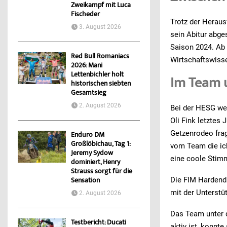
Zweikampf mit Luca
Fischeder
Trotz der Herausf
3. August 2026
sein Abitur abge
Saison 2024. Ab 
Red Bull Romaniacs
Wirtschaftswiss
2026: Mani
Lettenbichler holt
Im Team 
historischen siebten
Gesamtsieg
2. August 2026
Bei der HESG wer
Oli Fink letztes
Getzenrodeo fragt
Enduro DM
Großlöbichau, Tag 1:
vom Team die ich
Jeremy Sydow
eine coole Stimm
dominiert, Henry
Strauss sorgt für die
Die FIM Hardend
Sensation
mit der Unterstü
2. August 2026
Das Team unter 
Testbericht: Ducati
aktiv ist, konnt