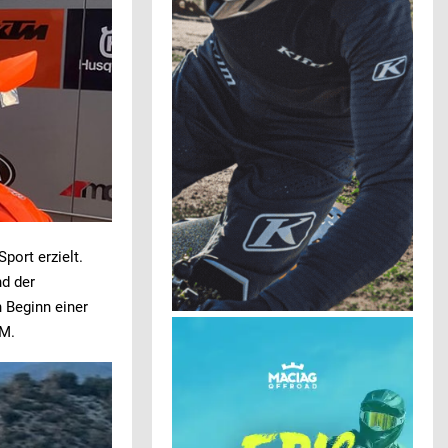
port erzielt.
nd der
 Beginn einer
WM.