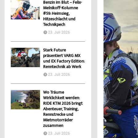
Benzin im Blut – Felix-
Melnikoff-Kolumne
#59: Heimsieg,
Hitzeschlacht und
Technikpech
23. Juli 2026
Stark Future
präsentiert VARG MX
und EX Factory Edition:
Renntechnik ab Werk
23. Juli 2026
Wo Träume
Wirklichkeit werden:
RIDE KTM 2026 bringt
Abenteuer, Training,
Rennstrecke und
Mietmotorräder
zusammen
23. Juli 2026