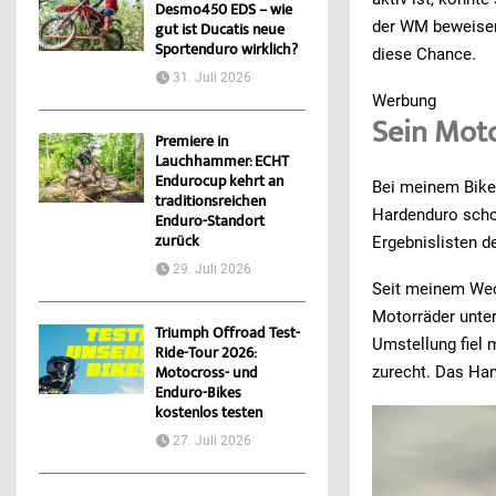
Desmo450 EDS – wie
der WM beweisen
gut ist Ducatis neue
Sportenduro wirklich?
diese Chance.
31. Juli 2026
Werbung
Sein Mot
Premiere in
Lauchhammer: ECHT
Endurocup kehrt an
Bei meinem Bike
traditionsreichen
Hardenduro schon
Enduro-Standort
zurück
Ergebnislisten d
29. Juli 2026
Seit meinem Wech
Motorräder unter
Triumph Offroad Test-
Umstellung fiel
Ride-Tour 2026:
zurecht. Das Han
Motocross- und
Enduro-Bikes
kostenlos testen
27. Juli 2026