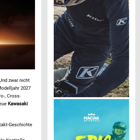
Und zwar nicht
Modelljahr 2027
o-, Cross-
neue
Kawasaki
itakt-Geschichte