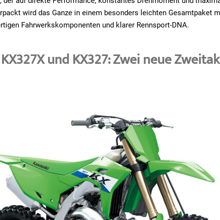
r, der auf direkte Performance, konstantes Drehmoment und maxima
Verpackt wird das Ganze in einem besonders leichten Gesamtpaket m
tigen Fahrwerkskomponenten und klarer Rennsport-DNA.
KX327X und KX327: Zwei neue Zweitakt