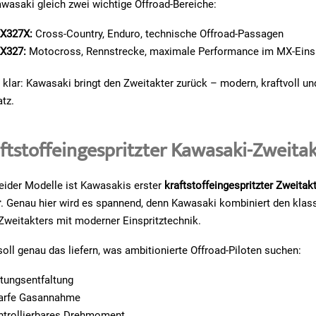
wasaki gleich zwei wichtige Offroad-Bereiche:
KX327X:
Cross-Country, Enduro, technische Offroad-Passagen
X327:
Motocross, Rennstrecke, maximale Performance im MX-Eins
 klar: Kawasaki bringt den Zweitakter zurück – modern, kraftvoll und
atz.
aftstoffeingespritzter Kawasaki-Zweit
eider Modelle ist Kawasakis erster
kraftstoffeingespritzter Zweitakt
r
. Genau hier wird es spannend, denn Kawasaki kombiniert den klas
Zweitakters mit moderner Einspritztechnik.
oll genau das liefern, was ambitionierte Offroad-Piloten suchen:
stungsentfaltung
arfe Gasannahme
ontrollierbares Drehmoment