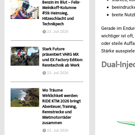
Benzin im Blut – Felix-
beeindrucke
Melnikoff-Kolumne
#59: Heimsieg,
breite Nut
Hitzeschlacht und
Technikpech
Gerade im Enduro
23. Juli 2026
wichtiger ist of
oder steile Auff
Stark Future
Stärke ausspiele
präsentiert VARG MX
und EX Factory Edition:
Dual-Inje
Renntechnik ab Werk
23. Juli 2026
Wo Träume
Wirklichkeit werden:
RIDE KTM 2026 bringt
Abenteuer, Training,
Rennstrecke und
Mietmotorräder
zusammen
23. Juli 2026