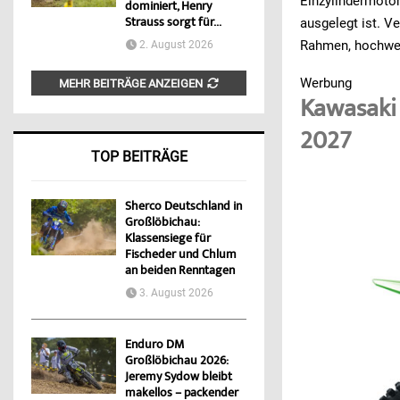
Einzylindermoto
dominiert, Henry
Strauss sorgt für...
ausgelegt ist. 
Rahmen, hochwer
2. August 2026
Werbung
MEHR BEITRÄGE ANZEIGEN
Kawasaki 
2027
TOP BEITRÄGE
Sherco Deutschland in
Großlöbichau:
Klassensiege für
Fischeder und Chlum
an beiden Renntagen
3. August 2026
Enduro DM
Großlöbichau 2026:
Jeremy Sydow bleibt
makellos – packender