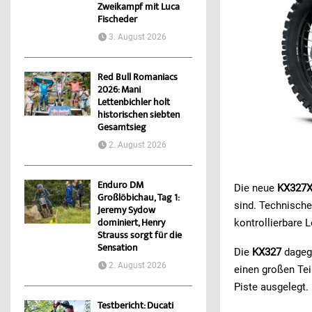
Zweikampf mit Luca
Fischeder
3. August 2026
Red Bull Romaniacs
2026: Mani
Lettenbichler holt
historischen siebten
Gesamtsieg
2. August 2026
Enduro DM
Die neue
KX327
Großlöbichau, Tag 1:
sind. Technische
Jeremy Sydow
kontrollierbare 
dominiert, Henry
Strauss sorgt für die
Sensation
Die
KX327
dagege
2. August 2026
einen großen Tei
Piste ausgelegt.
Testbericht: Ducati