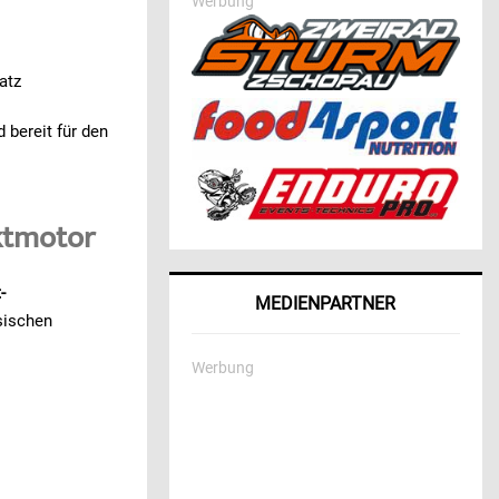
Werbung
atz
 bereit für den
aktmotor
-
MEDIENPARTNER
sischen
Werbung