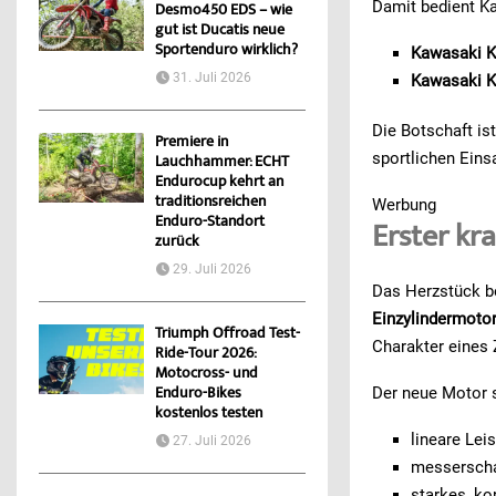
Damit bedient Ka
Desmo450 EDS – wie
gut ist Ducatis neue
Sportenduro wirklich?
Kawasaki 
31. Juli 2026
Kawasaki K
Die Botschaft ist
Premiere in
sportlichen Eins
Lauchhammer: ECHT
Endurocup kehrt an
traditionsreichen
Werbung
Enduro-Standort
Erster kr
zurück
29. Juli 2026
Das Herzstück b
Einzylindermoto
Triumph Offroad Test-
Charakter eines 
Ride-Tour 2026:
Motocross- und
Der neue Motor s
Enduro-Bikes
kostenlos testen
lineare Lei
27. Juli 2026
messersch
starkes, k