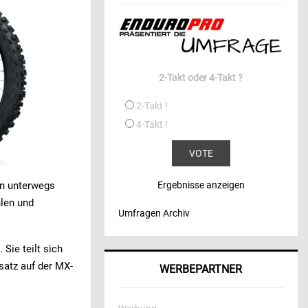
2-Takt oder 4-Takt ?
2-Takt !
4-Takt !
ain unterwegs
Ergebnisse anzeigen
hlen und
Umfragen Archiv
Sie teilt sich
satz auf der MX-
WERBEPARTNER