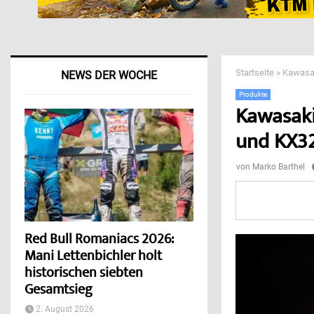
Startseite
»
Kawasak
NEWS DER WOCHE
Produkte
Kawasaki
und KX32
von
Marko Barthel
Red Bull Romaniacs 2026:
Mani Lettenbichler holt
historischen siebten
Gesamtsieg
2. August 2026