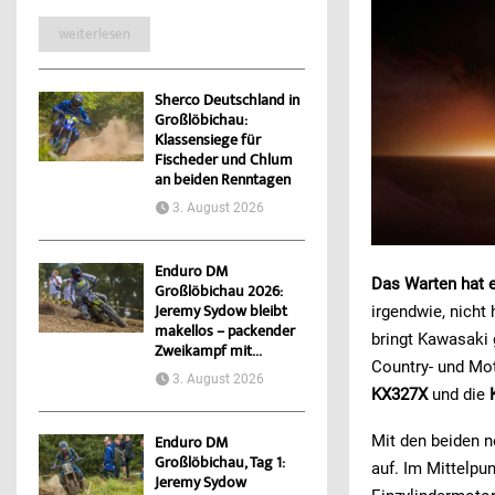
weiterlesen
Sherco Deutschland in
Großlöbichau:
Klassensiege für
Fischeder und Chlum
an beiden Renntagen
3. August 2026
Enduro DM
Das Warten hat e
Großlöbichau 2026:
irgendwie, nicht
Jeremy Sydow bleibt
makellos – packender
bringt Kawasaki 
Zweikampf mit...
Country- und Mot
3. August 2026
KX327X
und die
Mit den beiden n
Enduro DM
Großlöbichau, Tag 1:
auf. Im Mittelpun
Jeremy Sydow