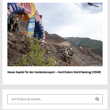
Neues Kapitel für den Hardendurosport – Hard Enduro World Ranking (HEWR)
S
e
a
S