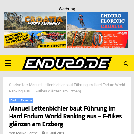
Werbung
PRIMARY
MENU
Startseite
»
Manuel Lettenbichler baut Führung im Hard Enduro World
Ranking aus – E-Bikes glänzen am Erzberg
Enduro Extreme
Manuel Lettenbichler baut Führung im
Hard Enduro World Ranking aus – E-Bikes
glänzen am Erzberg
von
Marko Barthel
3. Juli 2026