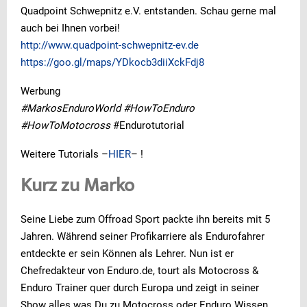
Quadpoint Schwepnitz e.V. entstanden. Schau gerne mal
auch bei Ihnen vorbei!
http://www.quadpoint-schwepnitz-ev.de
https://goo.gl/maps/YDkocb3diiXckFdj8
Werbung
#MarkosEnduroWorld #HowToEnduro
#HowToMotocross
#Endurotutorial
Weitere Tutorials –
HIER
– !
Kurz zu Marko
Seine Liebe zum Offroad Sport packte ihn bereits mit 5
Jahren. Während seiner Profikarriere als Endurofahrer
entdeckte er sein Können als Lehrer. Nun ist er
Chefredakteur von Enduro.de, tourt als Motocross &
Enduro Trainer quer durch Europa und zeigt in seiner
Show alles was Du zu Motocross oder Enduro Wissen