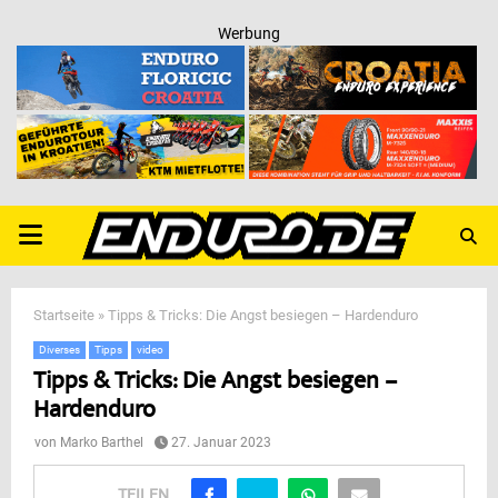
Werbung
PRIMARY
MENU
Startseite
»
Tipps & Tricks: Die Angst besiegen – Hardenduro
Diverses
Tipps
video
Tipps & Tricks: Die Angst besiegen –
Hardenduro
von
Marko Barthel
27. Januar 2023
TEILEN