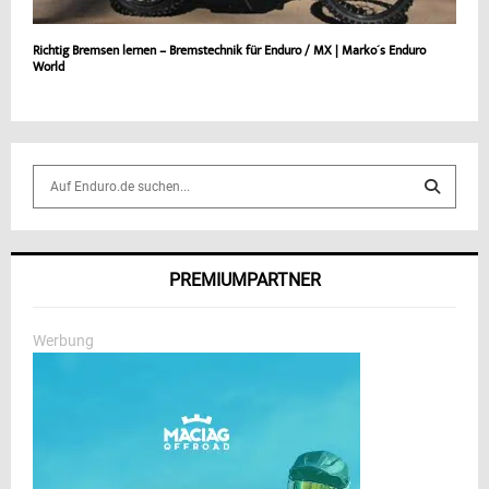
Richtig Bremsen lernen – Bremstechnik für Enduro / MX | Marko´s Enduro
World
S
e
a
S
r
c
E
PREMIUMPARTNER
h
f
A
o
Werbung
r
R
:
C
H