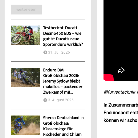
weiterlesen
Testbericht: Ducati
Desmo450 EDS – wie
gut ist Ducatis neue
Sportenduro wirklich?
31. Juli 2026
Enduro DM
Großlöbichau 2026:
Jeremy Sydow bleibt
makellos – packender
#Kurventechnik
Zweikampf mit...
3. August 2026
In Zusammenarbe
Endurosport erst
Sherco Deutschland in
können wir schon
Großlöbichau:
Klassensiege für
Fischeder und Chlum