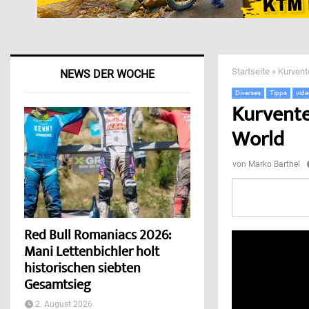
Startseite
»
Kurvent
NEWS DER WOCHE
Diverses
Tipps
vid
Kurvente
World
von
Marko Barthel
Red Bull Romaniacs 2026:
Mani Lettenbichler holt
historischen siebten
Gesamtsieg
2. August 2026