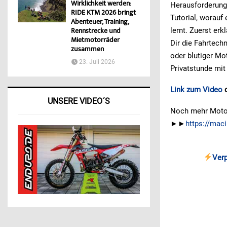
Wirklichkeit werden:
Herausforderung
RIDE KTM 2026 bringt
Tutorial, worauf
Abenteuer, Training,
lernt. Zuerst er
Rennstrecke und
Mietmotorräder
Dir die Fahrtech
zusammen
oder blutiger Mo
23. Juli 2026
Privatstunde mi
Link zum Video
o
UNSERE VIDEO´S
Noch mehr Motocr
►►
https://mac
Ver