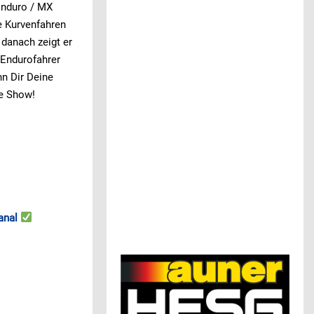
Enduro / MX
e Kurvenfahren
 danach zeigt er
 Endurofahrer
nn Dir Deine
e Show!
anal