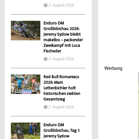
3. August 2026
Enduro DM
Großlöbichau 2026:
Jeremy Sydow bleibt
makellos – packender
Zweikampf mit Luca
Fischeder
3. August 2026
Werbung
Red Bull Romaniacs
2026: Mani
Lettenbichler holt
historischen siebten
Gesamtsieg
2. August 2026
Enduro DM
Großlöbichau, Tag 1:
Jeremy Sydow