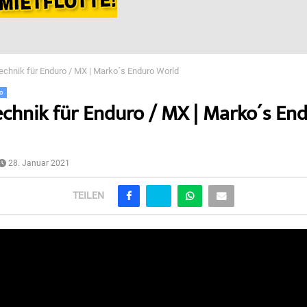
echnik für Enduro / MX | Marko´s Enduro World
eo
chnik für Enduro / MX | Marko´s En
28. Januar 2021
TEILEN