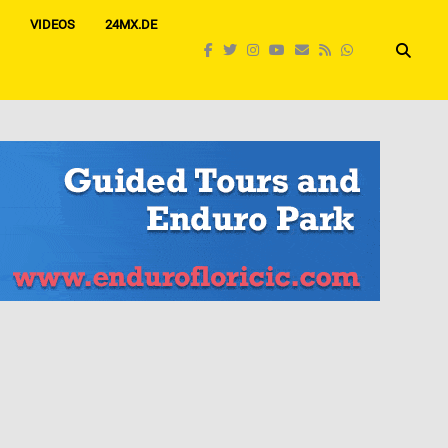
VIDEOS
24MX.DE