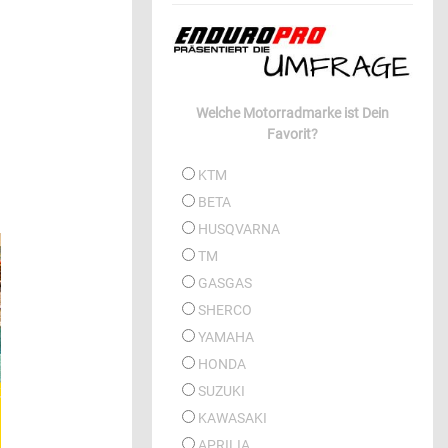
Welche Motorradmarke ist Dein
Favorit?
KTM
BETA
HUSQVARNA
TM
GASGAS
SHERCO
YAMAHA
HONDA
SUZUKI
KAWASAKI
APRILIA