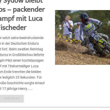
 Sydow bleibt
os – packender
ampf mit Luca
ischeder
 setzt seine beeindruckende
e in der Deutschen Enduro
t fort. Beim zweiten Renntag
duros in Großlöbichau lieferte
mph-Pilot einen hochklassigen
mit Titelverteidiger Luca
Am Ende trennten die beiden
r lediglich 23 Sekunden. Für
roße Geschichte sorgte erneut
t 17-jährige Henry......
weiterlesen