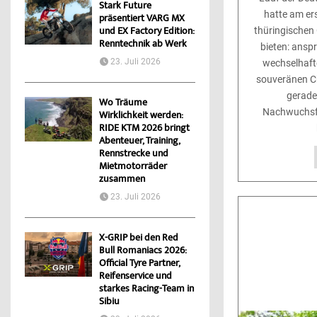
Stark Future
hatte am e
präsentiert VARG MX
und EX Factory Edition:
thüringischen 
Renntechnik ab Werk
bieten: ansp
23. Juli 2026
wechselhaft
souveränen C
gerade
Wo Träume
Nachwuchsfa
Wirklichkeit werden:
RIDE KTM 2026 bringt
Abenteuer, Training,
Rennstrecke und
Mietmotorräder
zusammen
23. Juli 2026
X-GRIP bei den Red
Bull Romaniacs 2026:
Official Tyre Partner,
Reifenservice und
starkes Racing-Team in
Sibiu