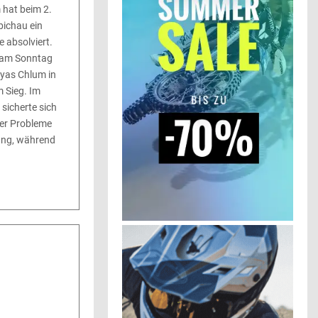
 hat beim 2.
ichau ein
 absolviert.
 am Sonntag
yas Chlum in
m Sieg. Im
sicherte sich
her Probleme
ang, während