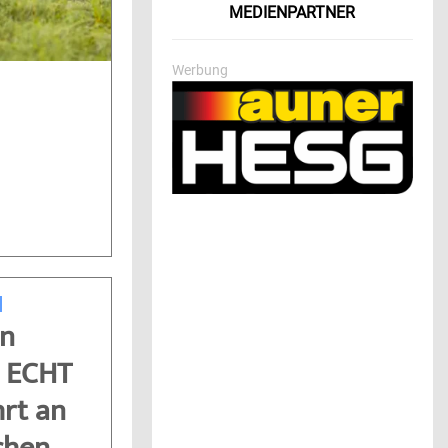
MEDIENPARTNER
Werbung
in
 ECHT
rt an