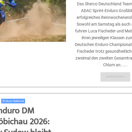
Das Sherco Deutschland Team
ADAC Sprint-Enduro Großlöb
erfolgreiches Rennwochenende
Sowohl am Samstag als auch
fuhren Luca Fischeder und Mat
ihren jeweiligen Klassen zu
Deutschen Enduro Championat 
Fischeder trotz gesundheitlic
zweimal den zweiten Gesamtr
Chlum an......
weiterlesen
Enduro National
nduro DM
öbichau 2026: