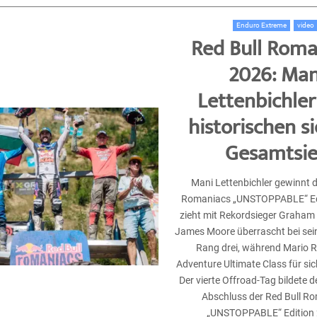
Enduro Extreme
video
Red Bull Roma
2026: Man
Lettenbichler
historischen s
Gesamtsi
Mani Lettenbichler gewinnt d
Romaniacs „UNSTOPPABLE“ Ed
zieht mit Rekordsieger Graham J
James Moore überrascht bei se
Rang drei, während Mario 
Adventure Ultimate Class für sic
Der vierte Offroad-Tag bildete 
Abschluss der Red Bull R
„UNSTOPPABLE“ Edition 23