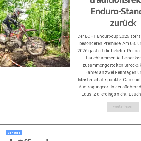
traditionsre
Enduro-Stan
zurück
Der ECHT Endurocup 2026 steht 
besonderen Premiere: Am 08. u
2026 gastiert die beliebte Rennse
Lauchhammer. Auf einer ko
zusammengestellten Strecke 
Fahrer an zwei Renntagen u
Meisterschaftspunkte. Ganz unb
Austragungsort in der südbran
Lausitz allerdings nicht. Lauc
weiterlesen
Sonstige