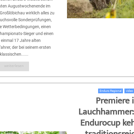
rsten Augustwochenende im
Großlöbichau wirklich alles zu
ruchsvolle Sonderprüfungen,
e Wetterbedingungen, einen
hampionats-Sieger und einen
 einmal 17 Jahre alten
hrer, der bei seinem ersten
klassischen......
weiterlesen
Enduro Regional
video
Premiere 
Lauchhammer:
Endurocup keh