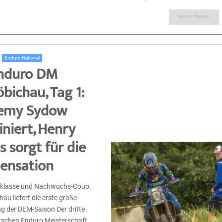
weiterlesen
Enduro National
nduro DM
bichau, Tag 1:
remy Sydow
niert, Henry
s sorgt für die
ensation
tklasse und Nachwuchs-Coup:
au liefert die erste große
g der DEM-Saison Der dritte
tschen Enduro Meisterschaft