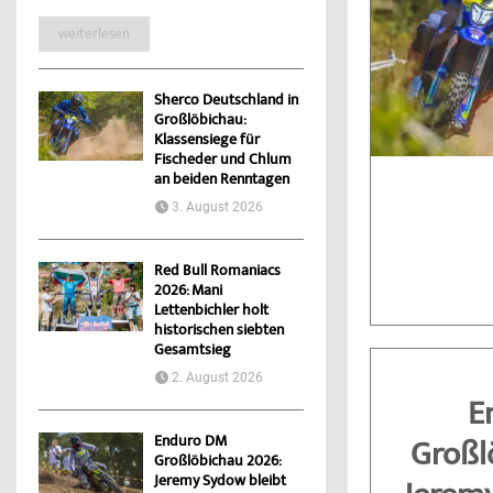
weiterlesen
Sherco Deutschland in
Großlöbichau:
Klassensiege für
Fischeder und Chlum
an beiden Renntagen
3. August 2026
Red Bull Romaniacs
2026: Mani
Lettenbichler holt
historischen siebten
Gesamtsieg
2. August 2026
E
Enduro DM
Großl
Großlöbichau 2026:
Jeremy Sydow bleibt