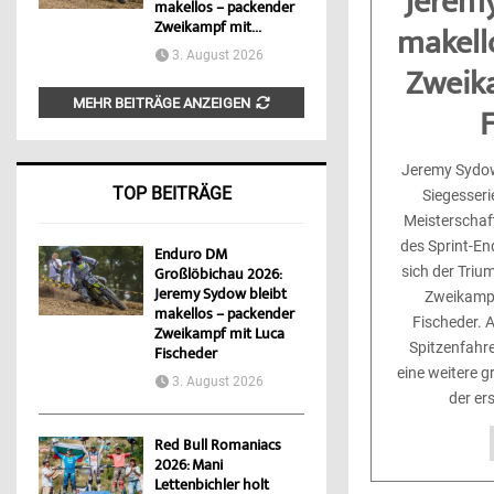
Jeremy
makellos – packender
Zweikampf mit...
makell
3. August 2026
Zweik
MEHR BEITRÄGE ANZEIGEN
F
Jeremy Sydow
TOP BEITRÄGE
Siegesseri
Meisterschaf
des Sprint-En
Enduro DM
sich der Triu
Großlöbichau 2026:
Jeremy Sydow bleibt
Zweikampf 
makellos – packender
Fischeder. 
Zweikampf mit Luca
Spitzenfahre
Fischeder
eine weitere g
3. August 2026
der ers
Red Bull Romaniacs
2026: Mani
Lettenbichler holt