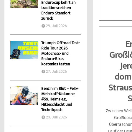
Endurocup kehrt an
traditionsreichen
Enduro-Standort
zurück
29. Juli 2026
E
Triumph Offroad Test-
Ride-Tour 2026:
Großlö
Motocross- und
Enduro-Bikes
Je
kostenlos testen
27. Juli 2026
domi
Straus
Benzin im Blut – Felix-
Melnikoff-Kolumne
S
#59: Heimsieg,
Hitzeschlacht und
Technikpech
Zwischen Wel
23. Juli 2026
Großlöbich
Überraschun
Lauf der Deu