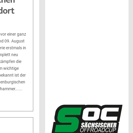
ichen
dort
vor einer ganz
nd 09. August
rie erstmals in
mplett neu
kämpfen die
m wichtige
ekannt ist der
denburgischen
hhammer......