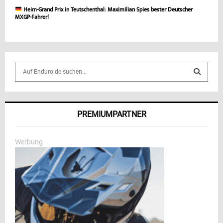
Heim-Grand Prix in Teutschenthal: Maximilian Spies bester Deutscher
MXGP-Fahrer!
S
e
a
S
r
c
E
PREMIUMPARTNER
h
f
A
o
Werbung
r
R
:
C
H