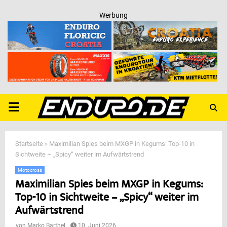
Werbung
PRIMARY
MENU
Startseite
»
Maximilian Spies beim MXGP in Kegums: Top-10 in
Sichtweite – „Spicy“ weiter im Aufwärtstrend
Motocross
Maximilian Spies beim MXGP in Kegums:
Top-10 in Sichtweite – „Spicy“ weiter im
Aufwärtstrend
von
Marko Barthel
10. Juni 2026