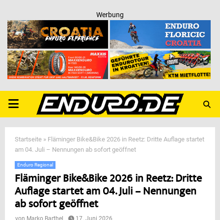
Werbung
PRIMARY
MENU
Startseite
»
Fläminger Bike&Bike 2026 in Reetz: Dritte Auflage startet
am 04. Juli – Nennungen ab sofort geöffnet
Enduro Regional
Fläminger Bike&Bike 2026 in Reetz: Dritte
Auflage startet am 04. Juli – Nennungen
ab sofort geöffnet
von
Marko Barthel
17. Juni 2026