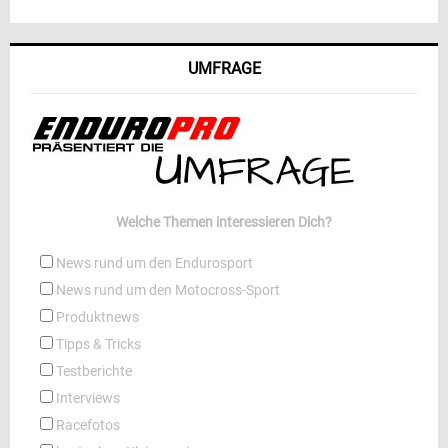
UMFRAGE
Welche Themen interessieren Dich?
News rund um den Endurosport
News rund um den Motocross-Sport
Produktnews
Tipps & Tricks
Testberichte
Interviews
Racefotos