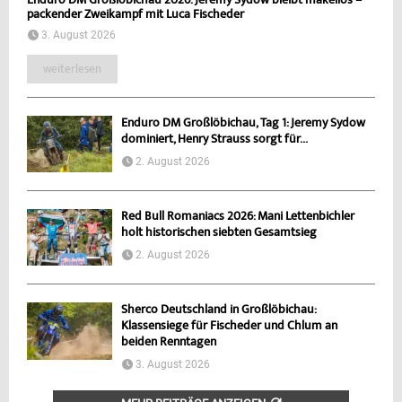
Enduro DM Großlöbichau 2026: Jeremy Sydow bleibt makellos –
packender Zweikampf mit Luca Fischeder
3. August 2026
weiterlesen
Enduro DM Großlöbichau, Tag 1: Jeremy Sydow
dominiert, Henry Strauss sorgt für...
2. August 2026
Red Bull Romaniacs 2026: Mani Lettenbichler
holt historischen siebten Gesamtsieg
2. August 2026
Sherco Deutschland in Großlöbichau:
Klassensiege für Fischeder und Chlum an
beiden Renntagen
3. August 2026