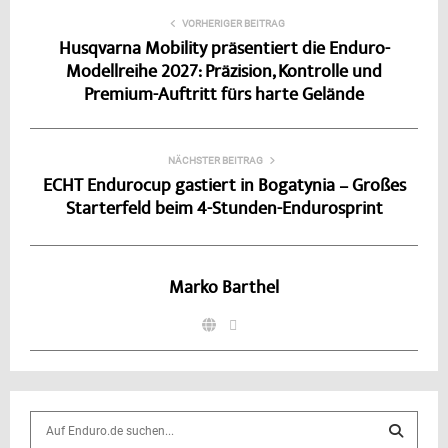
VORHERIGER BEITRAG
Husqvarna Mobility präsentiert die Enduro-
Modellreihe 2027: Präzision, Kontrolle und
Premium-Auftritt fürs harte Gelände
NÄCHSTER BEITRAG
ECHT Endurocup gastiert in Bogatynia – Großes
Starterfeld beim 4-Stunden-Endurosprint
Marko Barthel
S
e