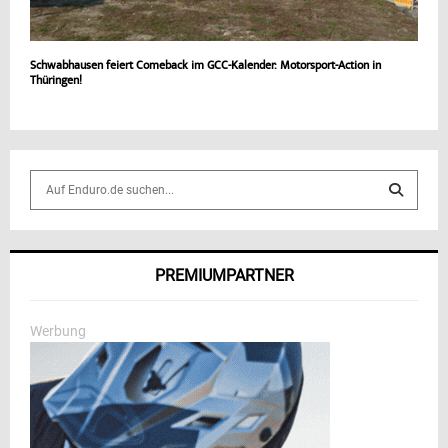
Schwabhausen feiert Comeback im GCC-Kalender: Motorsport-Action in
Thüringen!
S
e
a
S
r
c
E
PREMIUMPARTNER
h
f
A
o
Werbung
r
R
:
C
H