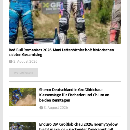
Red Bull Romaniacs 2026: Mani Lettenbichler holt historischen
siebten Gesamtsieg
2. August 2026
weiterlesen
Sherco Deutschland in Großlöbichau:
Klassensiege für Fischeder und Chlum an
beiden Renntagen
3. August 2026
Enduro DM Großlöbichau 2026: Jeremy Sydow
bleibt makellos – packender Zweikampf mit...