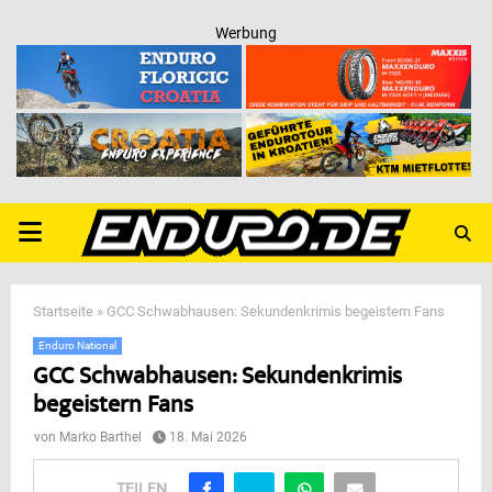
Werbung
PRIMARY
MENU
Startseite
»
GCC Schwabhausen: Sekundenkrimis begeistern Fans
Enduro National
GCC Schwabhausen: Sekundenkrimis
begeistern Fans
von
Marko Barthel
18. Mai 2026
TEILEN