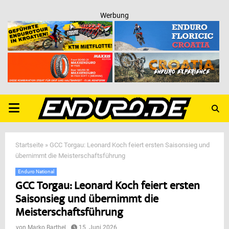
Werbung
PRIMARY
MENU
Startseite
»
GCC Torgau: Leonard Koch feiert ersten Saisonsieg und
übernimmt die Meisterschaftsführung
Enduro National
GCC Torgau: Leonard Koch feiert ersten
Saisonsieg und übernimmt die
Meisterschaftsführung
von
Marko Barthel
15. Juni 2026