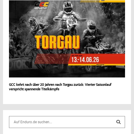
GCC kehrt nach über 20 Jahren nach Torgau zurück: Vierter Saisonlauf
verspricht spannende Titelkämpfe
S
e
a