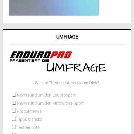
UMFRAGE
Welche Themen interessieren Dich?
News rund um den Endurosport
News rund um den Motocross-Sport
Produktnews
Tipps & Tricks
Testberichte