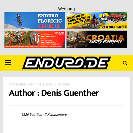
Werbung
PRIMARY
MENU
Startseite
»
Archive: Denis Guenther
Author :
Denis Guenther
3329 Beiträge
-
7 Kommentare