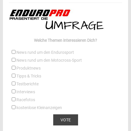
Welche Themen interessieren Dich?
News rund um den Endurosport
News rund um den Motocross-Sport
Produktnews
Tipps & Tricks
Testberichte
Interviews
Racefotos
kostenlose Kleinanzeigen