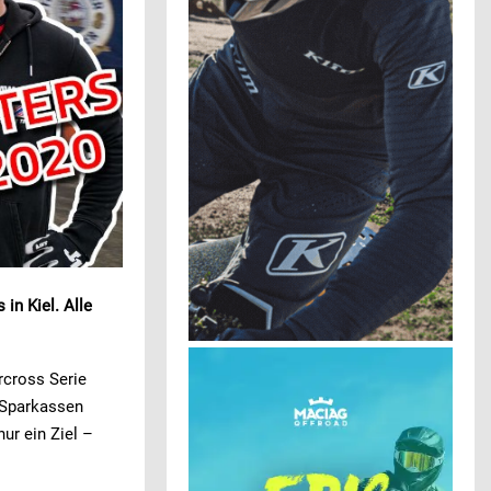
in Kiel. Alle
rcross Serie
 Sparkassen
ur ein Ziel –