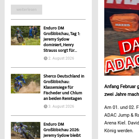
weiterlesen
Enduro DM
Großlöbichau, Tag 1:
Jeremy Sydow
dominiert, Henry
Strauss sorgt für...
2. August 2026
Sherco Deutschland in
Großlöbichau:
Anfang Februar g
Klassensiege für
Fischeder und Chlum
zwei Jahre macht
an beiden Renntagen
3. August 2026
Am 01. und 02. F
ADAC Jump & Rac
Arena Kiel. Davi
Enduro DM
Großlöbichau 2026:
König werden.
Jeremy Sydow bleibt