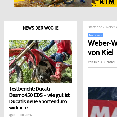
Startseite
»
Weber-W
NEWS DER WOCHE
Motocross
Weber-We
von Kiel
von
Denis Guenther
Testbericht: Ducati
Desmo450 EDS – wie gut ist
Ducatis neue Sportenduro
wirklich?
31. Juli 2026