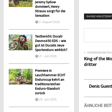
Jeremy Sydow
dominiert, Henry
Strauss sorgt für die
Sensation
DAVIDE VON ZITZEWI
2. August 2026
Testbericht: Ducati
Desmo450 EDS – wie
gut ist Ducatis neue
Sportenduro wirklich?
VORHERIGER BEITRA
31. Juli 2026
King of the Mo
dritter
Premiere in
Lauchhammer: ECHT
Endurocup kehrt an
traditionsreichen
Denis Guen
Enduro-Standort
zurück
29. Juli 2026
ÄHNLICHE BEI