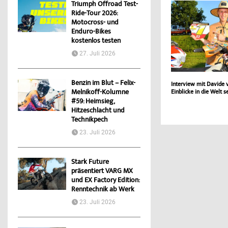
Triumph Offroad Test-
Ride-Tour 2026:
Motocross- und
Enduro-Bikes
kostenlos testen
27. Juli 2026
Benzin im Blut – Felix-
Interview mit Davide v
Melnikoff-Kolumne
Einblicke in die Welt 
#59: Heimsieg,
Hitzeschlacht und
Technikpech
23. Juli 2026
Stark Future
präsentiert VARG MX
und EX Factory Edition:
Renntechnik ab Werk
23. Juli 2026