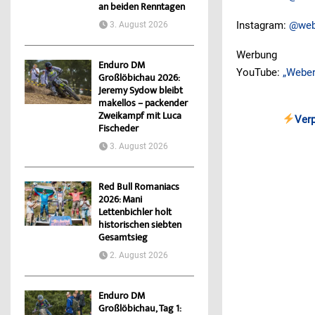
an beiden Renntagen
Instagram:
@web
3. August 2026
Werbung
Enduro DM
YouTube:
„Weber
Großlöbichau 2026:
Jeremy Sydow bleibt
makellos – packender
Zweikampf mit Luca
Ver
Fischeder
3. August 2026
Red Bull Romaniacs
2026: Mani
Lettenbichler holt
historischen siebten
Gesamtsieg
2. August 2026
Enduro DM
Großlöbichau, Tag 1: