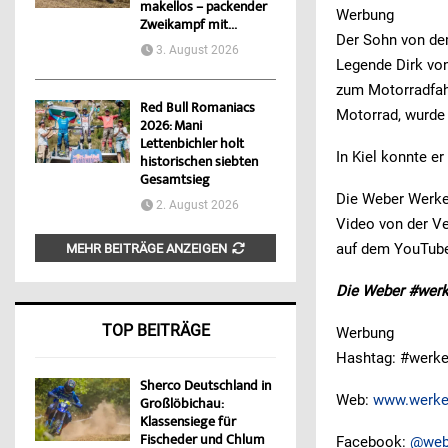
makellos – packender
Werbung
Zweikampf mit...
Der Sohn von de
3. August 2026
Legende Dirk von
zum Motorradfahr
Red Bull Romaniacs
Motorrad, wurde
2026: Mani
Lettenbichler holt
In Kiel konnte e
historischen siebten
Gesamtsieg
Die Weber Werke 
2. August 2026
Video von der Ve
auf dem YouTube 
MEHR BEITRÄGE ANZEIGEN
Die Weber #werk
TOP BEITRÄGE
Werbung
Hashtag: #werke
Sherco Deutschland in
Web:
www.werke
Großlöbichau:
Klassensiege für
Fischeder und Chlum
Facebook:
@web