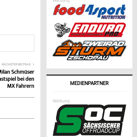
Werbung
NÄCHSTER BEITRAG
 Milan Schmüser
stspiel bei den
MEDIENPARTNER
MX Fahrern
Werbung