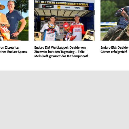
on Zitzewitz:
Enduro DM Waldkappel: Davide von
Enduro EM: Davide v
seines Enduro-Sports
Zitzewitz holt den Tagessieg – Felix
Görner erfolgreich!
Melnikoff gewinnt das B-Championat!