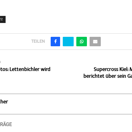
TZ
TEILEN
G
tos: Lettenbichler wird
Supercross Kiel:
berichtet über sein Ga
ther
TRÄGE