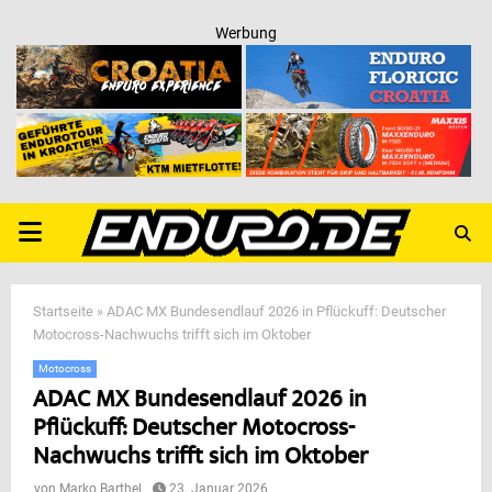
Werbung
PRIMARY
MENU
Startseite
»
ADAC MX Bundesendlauf 2026 in Pflückuff: Deutscher
Motocross-Nachwuchs trifft sich im Oktober
Motocross
ADAC MX Bundesendlauf 2026 in
Pflückuff: Deutscher Motocross-
Nachwuchs trifft sich im Oktober
von
Marko Barthel
23. Januar 2026