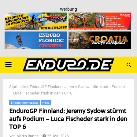
Werbung
PRIMARY
MENU
Startseite
»
EnduroGP Finnland: Jeremy Sydow stürmt aufs Podium
– Luca Fischeder stark in den TOP 6
Enduro International
video
EnduroGP Finnland: Jeremy Sydow stürmt
aufs Podium – Luca Fischeder stark in den
TOP 6
von
Marko Barthel
25. Mai 2026