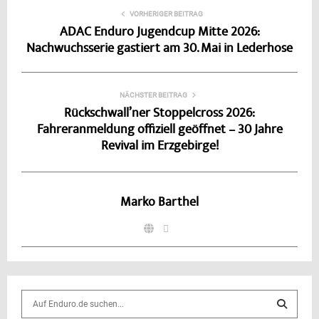
VORHERIGER BEITRAG
ADAC Enduro Jugendcup Mitte 2026:
Nachwuchsserie gastiert am 30. Mai in Lederhose
NÄCHSTER BEITRAG
Rückschwall’ner Stoppelcross 2026:
Fahreranmeldung offiziell geöffnet – 30 Jahre
Revival im Erzgebirge!
Marko Barthel
S
e