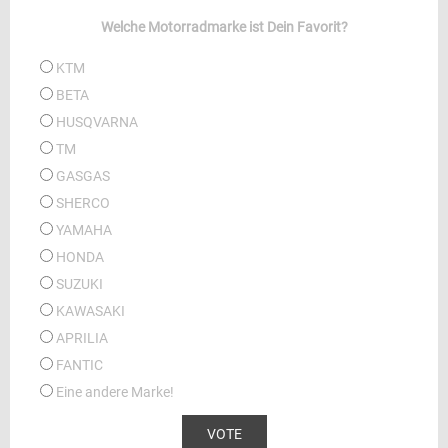
Welche Motorradmarke ist Dein Favorit?
KTM
BETA
HUSQVARNA
TM
GASGAS
SHERCO
YAMAHA
HONDA
SUZUKI
KAWASAKI
APRILIA
FANTIC
Eine andere Marke!