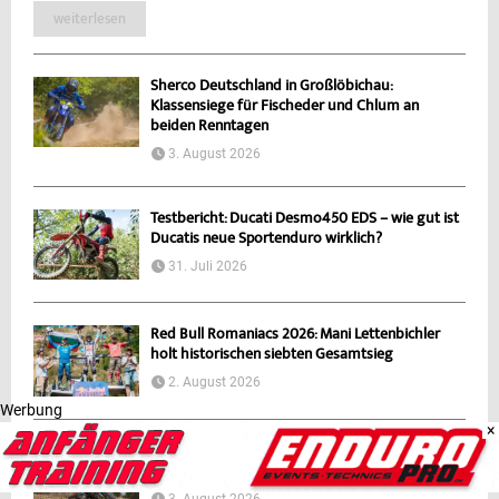
weiterlesen
Sherco Deutschland in Großlöbichau:
Klassensiege für Fischeder und Chlum an
beiden Renntagen
3. August 2026
Testbericht: Ducati Desmo450 EDS – wie gut ist
Ducatis neue Sportenduro wirklich?
31. Juli 2026
Red Bull Romaniacs 2026: Mani Lettenbichler
holt historischen siebten Gesamtsieg
2. August 2026
Werbung
×
Enduro DM Großlöbichau 2026: Jeremy Sydow
bleibt makellos – packender Zweikampf mit...
3. August 2026