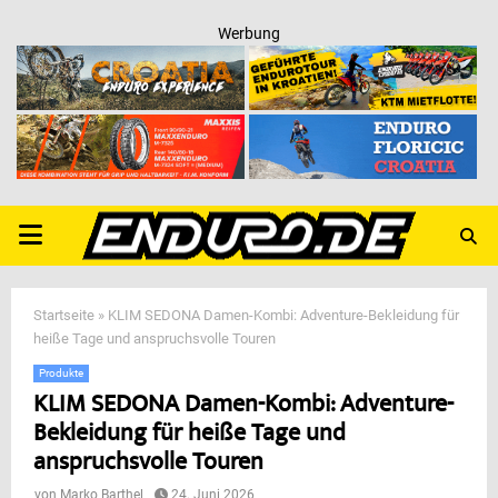
Werbung
PRIMARY
MENU
Startseite
»
KLIM SEDONA Damen-Kombi: Adventure-Bekleidung für
heiße Tage und anspruchsvolle Touren
Produkte
KLIM SEDONA Damen-Kombi: Adventure-
Bekleidung für heiße Tage und
anspruchsvolle Touren
von
Marko Barthel
24. Juni 2026