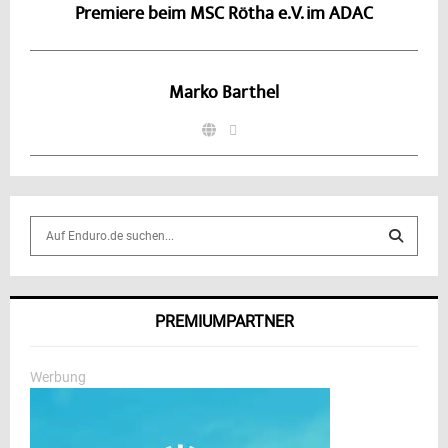
Premiere beim MSC Rötha e.V. im ADAC
Marko Barthel
S
e
a
S
r
c
E
PREMIUMPARTNER
h
f
A
o
Werbung
r
R
:
C