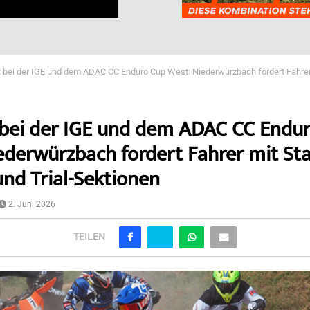
t bei der IGE und dem ADAC CC Enduro Cup West: Niederwürzbach fordert Fahrer
 bei der IGE und dem ADAC CC Endu
ederwürzbach fordert Fahrer mit Sta
und Trial-Sektionen
2. Juni 2026
TEILEN