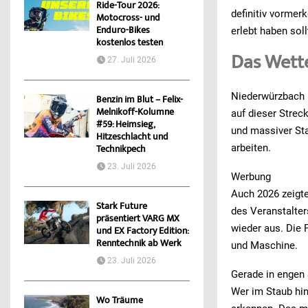
Ride-Tour 2026:
definitiv vormer
Motocross- und
Enduro-Bikes
erlebt haben soll
kostenlos testen
Das Wett
27. Juli 2026
Niederwürzbach u
Benzin im Blut – Felix-
Melnikoff-Kolumne
auf dieser Strec
#59: Heimsieg,
und massiver St
Hitzeschlacht und
arbeiten.
Technikpech
23. Juli 2026
Werbung
Auch 2026 zeigte
Stark Future
des Veranstalter
präsentiert VARG MX
wieder aus. Die 
und EX Factory Edition:
Renntechnik ab Werk
und Maschine.
23. Juli 2026
Gerade in engen 
Wer im Staub hi
Wo Träume