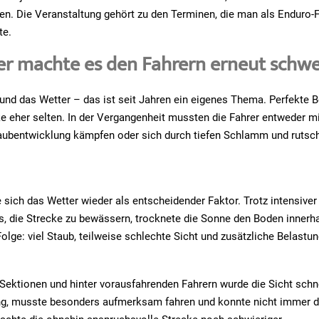
ken. Die Veranstaltung gehört zu den Terminen, die man als Enduro-
te.
er machte es den Fahrern erneut schw
nd das Wetter – das ist seit Jahren ein eigenes Thema. Perfekte 
ke eher selten. In der Vergangenheit mussten die Fahrer entweder mi
aubentwicklung kämpfen oder sich durch tiefen Schlamm und rutsc
 sich das Wetter wieder als entscheidender Faktor. Trotz intensiv
s, die Strecke zu bewässern, trocknete die Sonne den Boden innerha
Folge: viel Staub, teilweise schlechte Sicht und zusätzliche Belastu
Sektionen und hinter vorausfahrenden Fahrern wurde die Sicht sch
ng, musste besonders aufmerksam fahren und konnte nicht immer die