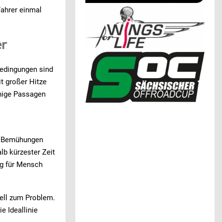
Fahrer einmal
er
Bedingungen sind
t großer Hitze
hige Passagen
er Bemühungen
lb kürzester Zeit
ng für Mensch
nell zum Problem.
 Ideallinie