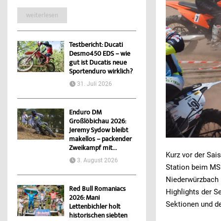
weiterlesen
Testbericht: Ducati
Desmo450 EDS – wie
gut ist Ducatis neue
Sportenduro wirklich?
31. Juli 2026
Enduro DM
Großlöbichau 2026:
Jeremy Sydow bleibt
makellos – packender
Zweikampf mit...
Kurz vor der Sa
3. August 2026
Station beim MS
Niederwürzbach i
Red Bull Romaniacs
Highlights der S
2026: Mani
Sektionen und d
Lettenbichler holt
historischen siebten