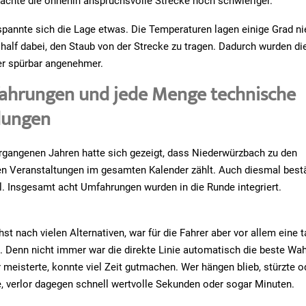
achte die ohnehin anspruchsvolle Strecke noch schwieriger.
annte sich die Lage etwas. Die Temperaturen lagen einige Grad nie
half dabei, den Staub von der Strecke zu tragen. Dadurch wurden d
er spürbar angenehmer.
ahrungen und jede Menge technische
dungen
ergangenen Jahren hatte sich gezeigt, dass Niederwürzbach zu den
n Veranstaltungen im gesamten Kalender zählt. Auch diesmal bestä
l. Insgesamt acht Umfahrungen wurden in die Runde integriert.
st nach vielen Alternativen, war für die Fahrer aber vor allem eine 
 Denn nicht immer war die direkte Linie automatisch die beste Wah
 meisterte, konnte viel Zeit gutmachen. Wer hängen blieb, stürzte 
 verlor dagegen schnell wertvolle Sekunden oder sogar Minuten.