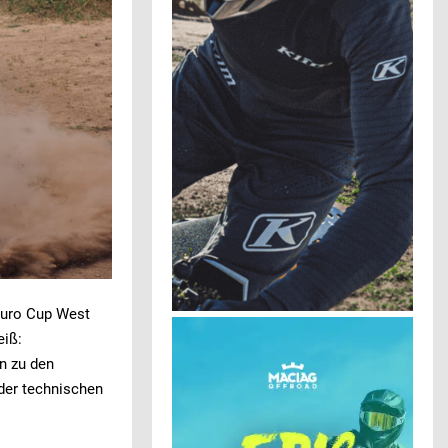
duro Cup West
eiß:
en zu den
 der technischen