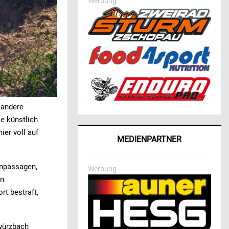
Werbung
 andere
e künstlich
er voll auf
MEDIENPARTNER
enpassagen,
Werbung
en
rt bestraft,
rwürzbach