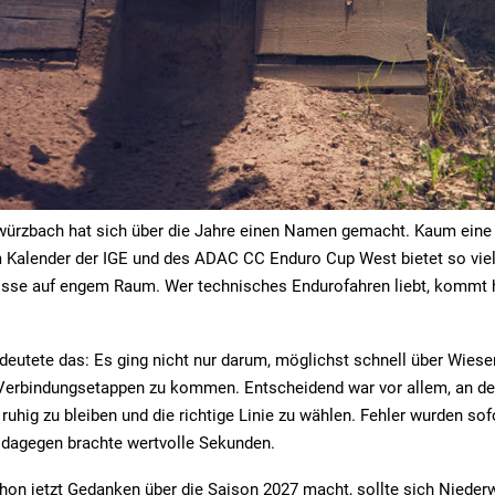
ürzbach hat sich über die Jahre einen Namen gemacht. Kaum eine
 Kalender der IGE und des ADAC CC Enduro Cup West bietet so viel
sse auf engem Raum. Wer technisches Endurofahren liebt, kommt hi
edeutete das: Es ging nicht nur darum, möglichst schnell über Wies
d Verbindungsetappen zu kommen. Entscheidend war vor allem, an d
ruhig zu bleiben und die richtige Linie zu wählen. Fehler wurden sofo
 dagegen brachte wertvolle Sekunden.
hon jetzt Gedanken über die Saison 2027 macht, sollte sich Niede