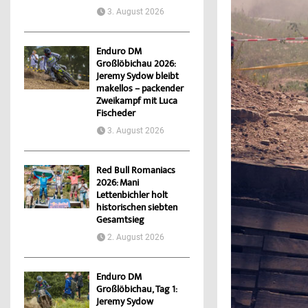
3. August 2026
Enduro DM
Großlöbichau 2026:
Jeremy Sydow bleibt
makellos – packender
Zweikampf mit Luca
Fischeder
3. August 2026
Red Bull Romaniacs
2026: Mani
Lettenbichler holt
historischen siebten
Gesamtsieg
2. August 2026
Enduro DM
Großlöbichau, Tag 1:
Jeremy Sydow