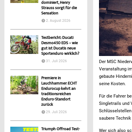
dominiert, Henry
Strauss sorgt für die
Sensation
2. August 2026
Testbericht: Ducati
Desmo450 EDS – wie
gut ist Ducatis neue
Sportenduro wirklich?
Der MSC Niederw
31. Juli 2026
Veranstaltung im
gebaute Hinderni
Premiere in
Lauchhammer: ECHT
seine Kosten.
Endurocup kehrt an
traditionsreichen
Für die Fahrer b
Enduro-Standort
Singletrails un
zurück
Schlüsselstellen 
29. Juli 2026
saubere Technik
Triumph Offroad Test-
Wer sich also sc