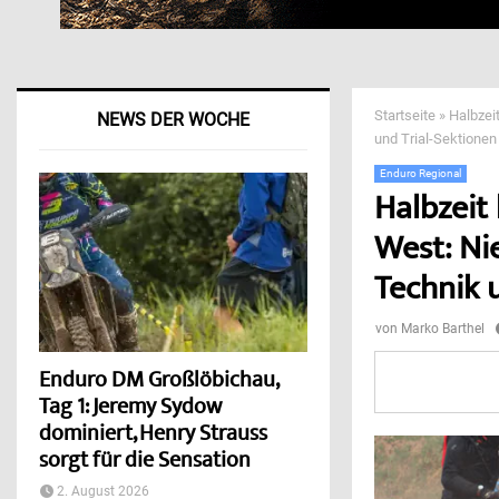
Startseite
»
Halbzei
NEWS DER WOCHE
und Trial-Sektionen
Enduro Regional
Halbzeit
West: Ni
Technik 
von
Marko Barthel
Enduro DM Großlöbichau,
Tag 1: Jeremy Sydow
dominiert, Henry Strauss
sorgt für die Sensation
2. August 2026