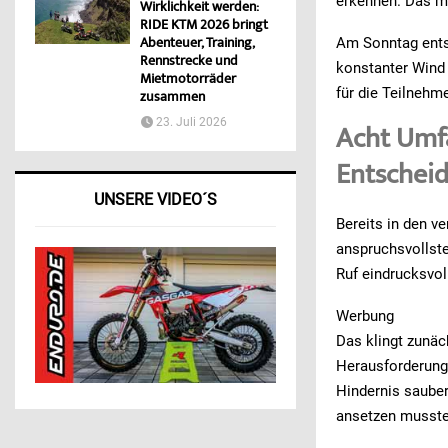
erkennen. Das m
Wirklichkeit werden:
RIDE KTM 2026 bringt
Am Sonntag entsp
Abenteuer, Training,
Rennstrecke und
konstanter Wind 
Mietmotorräder
für die Teilnehm
zusammen
23. Juli 2026
Acht Umf
Entschei
UNSERE VIDEO´S
Bereits in den v
anspruchsvollste
Ruf eindrucksvol
Werbung
Das klingt zunäch
Herausforderung.
Hindernis sauber
ansetzen musste,