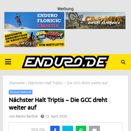
Werbung
PRIMARY
MENU
Startseite
»
Nächster Halt Triptis – Die GCC dreht weiter auf
Enduro National
Nächster Halt Triptis – Die GCC dreht
weiter auf
von
Marko Barthel
15. April 2026
TEILEN