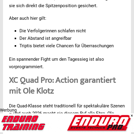
sie sich direkt die Spitzenposition gesichert.
Aber auch hier gilt:
Die Verfolgerinnen schlafen nicht
Der Abstand ist angreifbar
Triptis bietet viele Chancen für Überraschungen
Ein spannender Fight um den Tagessieg ist also
vorprogrammiert.
XC Quad Pro: Action garantiert
mit Ole Klotz
Die Quad-Klasse steht traditionell für spektakuläre Szenen
Werbung
– und auch 2026 macht sie diesem Ruf alle Ehre. Ole
×
Klotz hat sich nach einem starken Auftakt an die Spitze
gesetzt und geht als Führender ins Rennen.