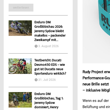
weiterlesen
Enduro DM
Großlöbichau 2026:
Jeremy Sydow bleibt
makellos – packender
Zweikampf mit...
3. August 2026
Testbericht: Ducati
Desmo450 EDS – wie
gut ist Ducatis neue
Rudy Project erwe
Sportenduro wirklich?
Performance-Gog
31. Juli 2026
neue Brille setz
– inklusive Mögl
Enduro DM
Großlöbichau, Tag 1:
Wenn es auf der S
Jeremy Sydow
Belüftung und ei
dominiert, Henry