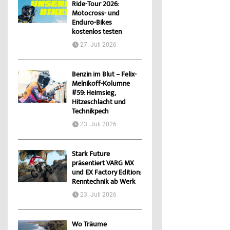
Ride-Tour 2026:
Motocross- und
Enduro-Bikes
kostenlos testen
27. Juli 2026
Benzin im Blut – Felix-
Melnikoff-Kolumne
#59: Heimsieg,
Hitzeschlacht und
Technikpech
23. Juli 2026
Stark Future
präsentiert VARG MX
und EX Factory Edition:
Renntechnik ab Werk
23. Juli 2026
Wo Träume