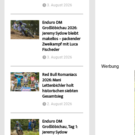
3. August 2026
Enduro DM
Großlöbichau 2026:
Jeremy Sydow bleibt
makellos – packender
Zweikampf mit Luca
Fischeder
3. August 2026
Werbung
Werbung
Werbung
Werbung
Red Bull Romaniacs
Werbung
2026: Mani
Lettenbichler holt
historischen siebten
Gesamtsieg
2. August 2026
Enduro DM
Großlöbichau, Tag 1:
Jeremy Sydow