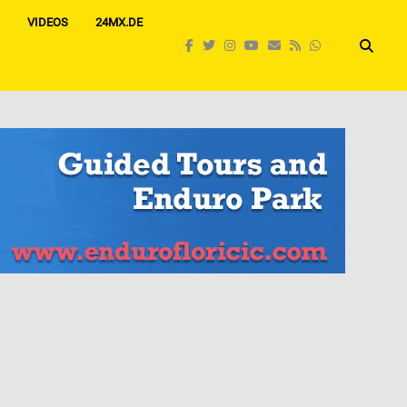
VIDEOS
24MX.DE