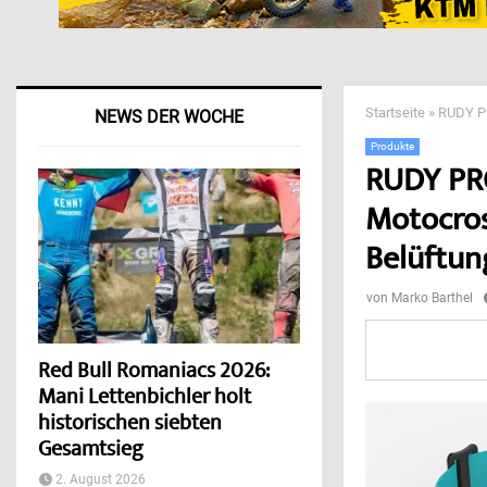
Startseite
»
RUDY PR
NEWS DER WOCHE
Produkte
RUDY PRO
Motocros
Belüftun
von
Marko Barthel
Red Bull Romaniacs 2026:
Mani Lettenbichler holt
historischen siebten
Gesamtsieg
2. August 2026