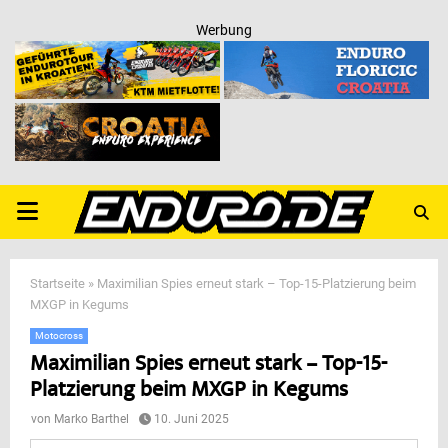
Werbung
PRIMARY
MENU
Startseite
»
Maximilian Spies erneut stark – Top-15-Platzierung beim
MXGP in Kegums
Motocross
Maximilian Spies erneut stark – Top-15-
Platzierung beim MXGP in Kegums
von
Marko Barthel
10. Juni 2025