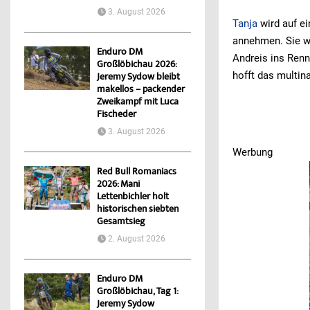
3. August 2026
Tanja
wird auf e
annehmen. Sie wi
Enduro DM
Andreis ins Ren
Großlöbichau 2026:
hofft das multin
Jeremy Sydow bleibt
makellos – packender
Zweikampf mit Luca
Fischeder
3. August 2026
Werbung
Werbung
Red Bull Romaniacs
2026: Mani
Lettenbichler holt
historischen siebten
Gesamtsieg
2. August 2026
Enduro DM
Großlöbichau, Tag 1:
Jeremy Sydow