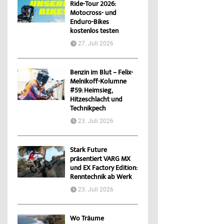
Ride-Tour 2026:
Motocross- und
Enduro-Bikes
kostenlos testen
27. Juli 2026
Benzin im Blut – Felix-
Melnikoff-Kolumne
#59: Heimsieg,
Hitzeschlacht und
Technikpech
23. Juli 2026
Stark Future
präsentiert VARG MX
und EX Factory Edition:
Renntechnik ab Werk
23. Juli 2026
Wo Träume