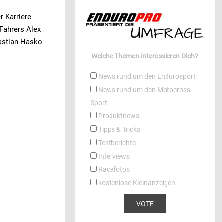
r Karriere
 Fahrers Alex
astian Hasko
Welche Themen interessieren Dich?
News rund um den Endurosport
News rund um den Motocross-
Sport
Produktnews
Tipps & Tricks
Testberichte
Interviews
Racefotos
kostenlose Kleinanzeigen