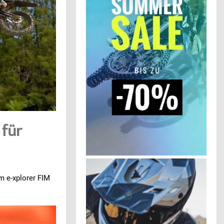
 für
im e-xplorer FIM