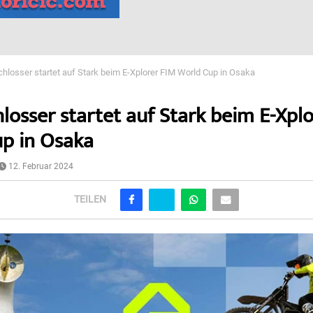
chlosser startet auf Stark beim E-Xplorer FIM World Cup in Osaka
hlosser startet auf Stark beim E-Xpl
p in Osaka
12. Februar 2024
TEILEN