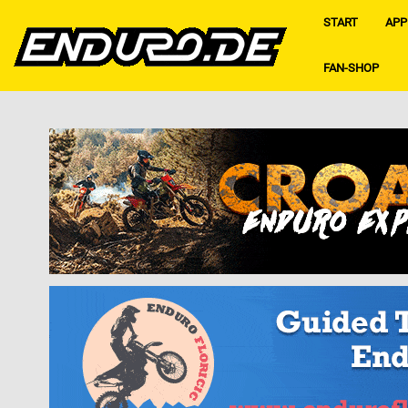
START
APP
FAN-SHOP