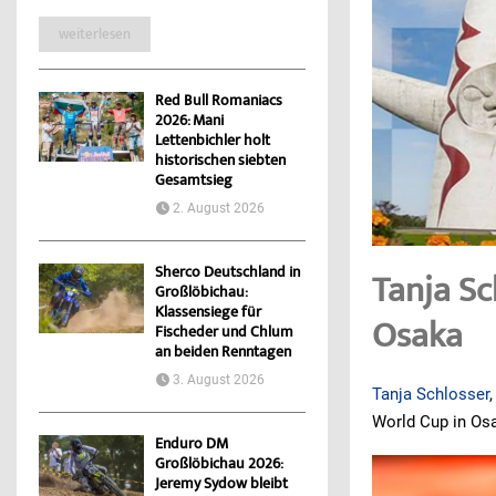
weiterlesen
Red Bull Romaniacs
2026: Mani
Lettenbichler holt
historischen siebten
Gesamtsieg
2. August 2026
Sherco Deutschland in
Tanja Sc
Großlöbichau:
Klassensiege für
Osaka
Fischeder und Chlum
an beiden Renntagen
3. August 2026
Tanja Schlosser
World Cup in Osa
Enduro DM
Großlöbichau 2026:
Jeremy Sydow bleibt