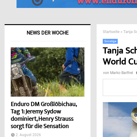
Startseite
»
Tanja S
NEWS DER WOCHE
Sonstige
Tanja Sc
World Cu
von
Marko Barthel
Enduro DM Großlöbichau,
Tag 1: Jeremy Sydow
dominiert, Henry Strauss
sorgt für die Sensation
2. August 2026