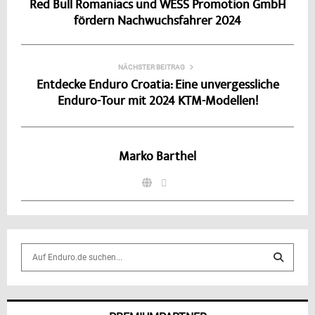
Red Bull Romaniacs und WESS Promotion GmbH
fördern Nachwuchsfahrer 2024
NÄCHSTER BEITRAG
Entdecke Enduro Croatia: Eine unvergessliche
Enduro-Tour mit 2024 KTM-Modellen!
Marko Barthel
S
e
a
S
r
c
E