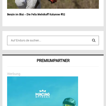
Benzin im Blut – Die Felix Melnikoff Kolumne #52
S
e
a
S
r
c
E
PREMIUMPARTNER
h
f
A
o
Werbung
r
R
:
C
H