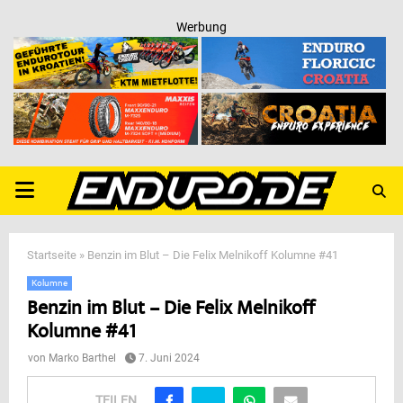
Werbung
PRIMARY
MENU
Startseite
»
Benzin im Blut – Die Felix Melnikoff Kolumne #41
Kolumne
Benzin im Blut – Die Felix Melnikoff
Kolumne #41
von
Marko Barthel
7. Juni 2024
TEILEN