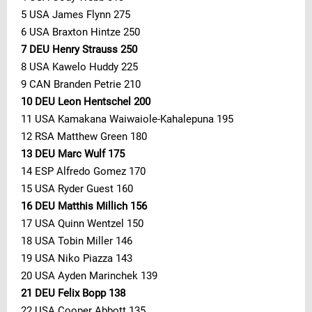
5 USA James Flynn 275
6 USA Braxton Hintze 250
7 DEU Henry Strauss 250
8 USA Kawelo Huddy 225
9 CAN Branden Petrie 210
10 DEU Leon Hentschel 200
11 USA Kamakana Waiwaiole-Kahalepuna 195
12 RSA Matthew Green 180
13 DEU Marc Wulf 175
14 ESP Alfredo Gomez 170
15 USA Ryder Guest 160
16 DEU Matthis Millich 156
17 USA Quinn Wentzel 150
18 USA Tobin Miller 146
19 USA Niko Piazza 143
20 USA Ayden Marinchek 139
21 DEU Felix Bopp 138
22 USA Cooper Abbott 135