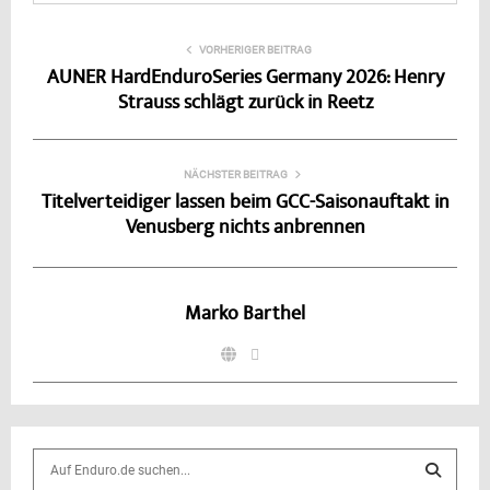
VORHERIGER BEITRAG
AUNER HardEnduroSeries Germany 2026: Henry
Strauss schlägt zurück in Reetz
NÄCHSTER BEITRAG
Titelverteidiger lassen beim GCC-Saisonauftakt in
Venusberg nichts anbrennen
Marko Barthel
S
e