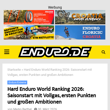
Werbung
PRIMARY
MENU
Startseite
»
Hard Enduro World Ranking 2026: Saisonstart mit
Vollgas, ersten Punkten und großen Ambitionen
Enduro Extreme
Hard Enduro World Ranking 2026:
Saisonstart mit Vollgas, ersten Punkten
und großen Ambitionen
von
Marko Barthel
30. März 2026