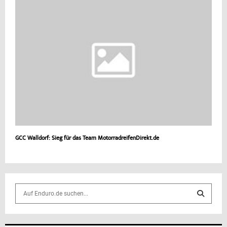
GCC Walldorf: Sieg für das Team MotorradreifenDirekt.de
S
e
a
S
r