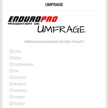
UMFRAGE
Welche Motorradmarke ist Dein Favorit?
KTM
BETA
HUSQVARNA
TM
GASGAS
SHERCO
YAMAHA
HONDA
SUZUKI