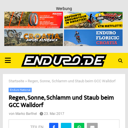
Werbung
PRIMARY
MENU
Startseite
»
Regen, Sonne, Schlamm und Staub beim GCC Walldorf
Enduro National
Regen, Sonne, Schlamm und Staub beim
GCC Walldorf
von
Marko Barthel
23. Mai 2017
TEILEN