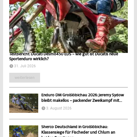
Testbericht: Ducati Desmo450 EDS – wie gut ist Ducatis neue
Sportenduro wirklich?
31. Juli 2026
weiterlesen
Enduro DM Großlöbichau 2026: Jeremy Sydow
bleibt makellos – packender Zweikampf mit...
3. August 2026
Sherco Deutschland in Großlöbichau:
Klassensiege für Fischeder und Chlum an