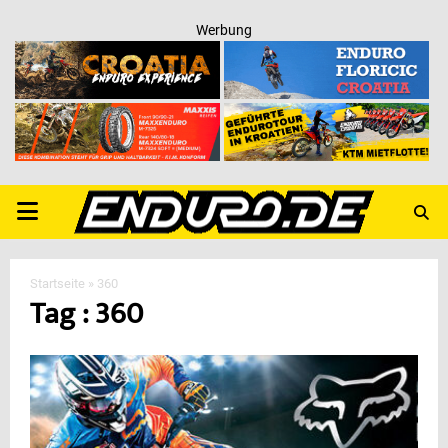
Werbung
PRIMARY
MENU
Startseite
»
360
Tag : 360